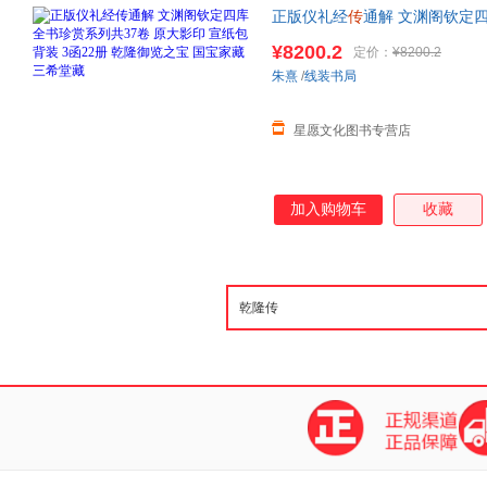
正版仪礼经
传
通解 文渊阁钦定四
装 3函22册
乾隆
御览之宝 国宝
¥8200.2
定价：
¥8200.2
当客服
朱熹
/
线装书局
星愿文化图书专营店
加入购物车
收藏