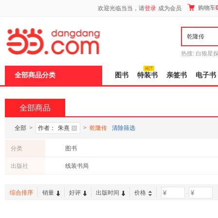
新
购物车
欢迎光临当当，请
登录
成为会员
窗
口
打
开
无
障
热搜:
白狼星
碍
师3
重建秦
说
全部商品分类
图书
特装书
亲签书
电子书
明
页
面,
按
全部商品
Ctrl
加
波
全部
>
作者：
朱熹
>
乾隆传
清除筛选
浪
键
分类
图书
打
开
出版社
线装书局
导
盲
模
综合排序
销量
好评
出版时间
价格
-
式