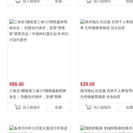
加入购物车
收藏
加入购物车
收藏
¥88.40
¥29.00
三体全3册套装三体123黑暗森林死神
我与地坛 纪念版 百班千人寒假书
永生： 刘慈欣代表作，亚洲“雨果
九年级推荐阅读 当当自营
奖”获奖作品！中国科幻基石丛书 科幻
加入购物车
收藏
加入购物车
收藏
小说代表作