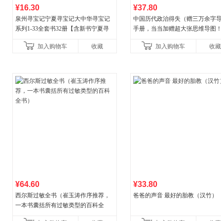
¥16.30
¥37.80
泉州寻宝记宁夏寻宝记大中华寻宝记
中国历代政治得失（赠三万余字
系列1-33全套书32册【含新书宁夏寻
手册，当当加赠超大张思维导图
宝记】当当自营正版6-12岁新疆海南
穆经典名著，1977年原版授权，
加入购物车
收藏
加入购物车
收藏
广东福建河北黑
书社最新修订！中学生
¥64.60
¥33.80
西尔斯过敏全书（崔玉涛作序推荐，
爸爸的声音 最好的胎教（汉竹）
一本书囊括所有过敏类型的百科全
书）