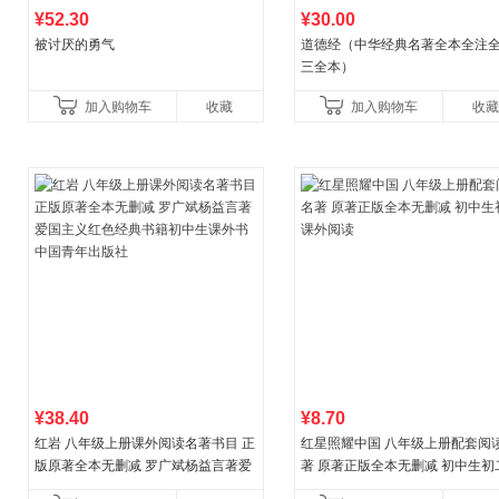
¥52.30
¥30.00
被讨厌的勇气
道德经（中华经典名著全本全注全
三全本）
加入购物车
收藏
加入购物车
收藏
¥38.40
¥8.70
红岩 八年级上册课外阅读名著书目 正
红星照耀中国 八年级上册配套阅
版原著全本无删减 罗广斌杨益言著爱
著 原著正版全本无删减 初中生初
国主义红色经典书籍初中生课外书中
外阅读