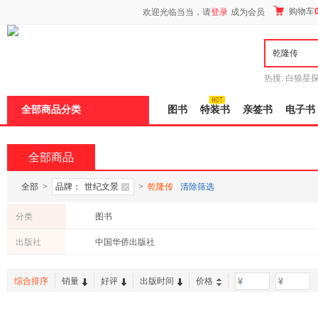
新
购物车
欢迎光临当当，请
登录
成为会员
窗
口
打
开
无
障
热搜:
白狼星
碍
师3
重建秦
说
全部商品分类
图书
特装书
亲签书
电子书
明
页
面,
按
全部商品
Ctrl
加
波
全部
>
品牌：
世纪文景
>
乾隆传
清除筛选
浪
键
分类
图书
打
开
出版社
中国华侨出版社
导
盲
模
综合排序
销量
好评
出版时间
价格
-
式