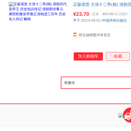
正版现货 大清十二帝(精) 清朝
乾隆
皇帝雍正清朝进三百年 历
¥23.70
定价：
¥57.00
(4.16折)
位皇帝
尹子
/2014-08-01
/
中国华侨出版社
晖文锦绣图书专营店
加入购物车
收藏