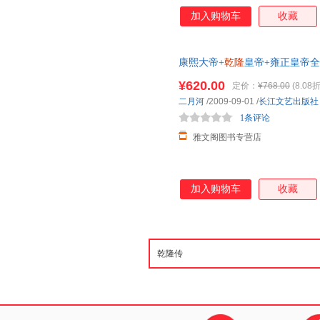
加入购物车
收藏
康熙大帝+
乾隆
皇帝+雍正皇帝
熙王朝 正版书籍帝王
传
记二月
¥620.00
定价：
¥768.00
(8.08折
二月河
/2009-09-01
/
长江文艺出版社
1条评论
雅文阁图书专营店
加入购物车
收藏