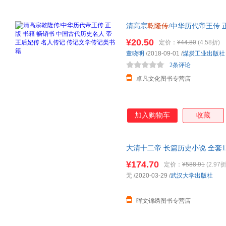
清高宗
乾隆传
/中华历代帝王传 
妃传 名人传记 传记文学传记类
¥20.50
定价：
¥44.80
(4.58折)
董晓明
/2018-09-01
/
煤炭工业出版社
2条评论
卓凡文化图书专营店
加入购物车
收藏
大清十二帝 长篇历史小说 全套1
宣统咸丰努尔哈赤顺治道光清代
¥174.70
定价：
¥588.91
(2.97折
无
/2020-03-29
/
武汉大学出版社
晖文锦绣图书专营店