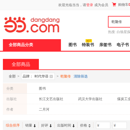
新
购物车
欢迎光临当当，请
登录
成为会员
窗
口
打
开
无
障
热搜:
白狼星
碍
师3
重建秦
说
全部商品分类
图书
特装书
亲签书
电子书
明
页
面,
按
全部商品
Ctrl
加
波
全部
>
品牌：
时代华语
>
乾隆传
清除筛选
浪
键
分类
图书
打
开
出版社
长江文艺出版社
武汉大学出版社
煤炭工
导
盲
作者
二月河
模
式
综合排序
销量
好评
出版时间
价格
-