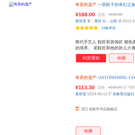
奇异的遗产
一双鞋子的奇幻之旅
两代匠人的选择之路：在阅读中思
¥168.00
定价：
¥168.00
黄双璧
著；
黄轩
绘；
山明
译
/2021-0
24条评论
两代手艺人 鞋匠和首饰匠 都
的境界。 老鞋匠和他的孙儿大
鞋）；而首饰匠却要打造一顶金
到货通知
收藏
活 。 当他们各自的愿望成真时
夺??？ 为民或役民??？ 他们
择？ 该中国原创幻想文学作品
奇异的遗产
=ASTONISHING L
起伏、丰富多彩、耐人寻味、发
汉英对照·彩图拼音
¥113.30
定价：
¥168.00
(6.75折
黄双璧
/2024-06-12
/
广东教育出版社
浙江省新华书店旗舰店
收藏