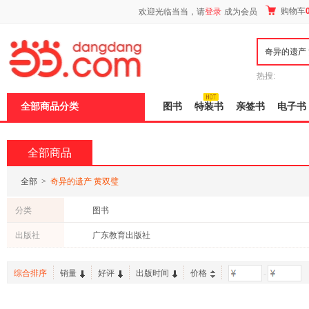
新
购物车
欢迎光临当当，请
登录
成为会员
窗
口
打
开
无
障
热搜:
碍
说
全部商品分类
图书
特装书
亲签书
电子书
明
页
面,
按
全部商品
Ctrl
加
波
全部
>
奇异的遗产 黄双璧
浪
键
分类
图书
打
开
出版社
广东教育出版社
导
盲
模
综合排序
销量
好评
出版时间
价格
-
式