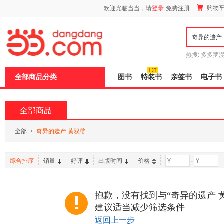
新
购物
欢迎光临当当，请
登录
免费注册
窗
口
打
开
无
障
热搜:
多多罗
碍
传说
十日终
说
全部商品分类
图书
特装书
亲签书
电子书
明
页
面,
按
全部商品
Ctrl
加
波
全部
>
奇异的遗产 黄双璧
浪
键
打
综合排序
销量
好评
出版时间
价格
-
开
导
盲
模
抱歉，没有找到与“奇异的遗产 
式
建议适当减少筛选条件
返回上一步