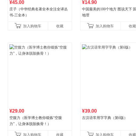
¥45.00
¥14.90
庄子（中华经典名著全本全注全译丛
中国最美的100个地方 图说天下 
书-三全本）
地理
加入购物车
收藏
加入购物车
收藏
¥29.00
¥39.00
空腹力（医学博士教你锻炼“空腹
古汉语常用字字典（第6版）
力”，让身体脱胎换骨！）
加入购物车
收藏
加入购物车
收藏