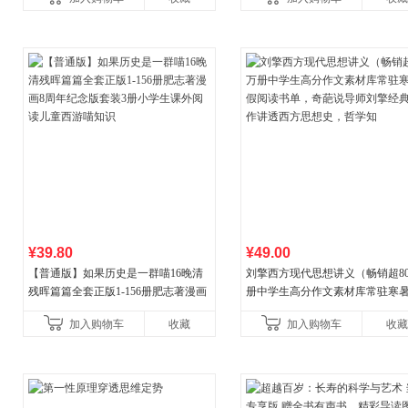
合“小行动”触发大脑行动开
¥39.80
¥49.00
【普通版】如果历史是一群喵16晚清
刘擎西方现代思想讲义（畅销超8
残晖篇篇全套正版1-156册肥志著漫画
册中学生高分作文素材库常驻寒
8周年纪念版套装3册小学生课外阅读
阅读书单，奇葩说导师刘擎经典
加入购物车
收藏
加入购物车
收藏
儿童西游喵知识
讲透西方思想史，哲学知