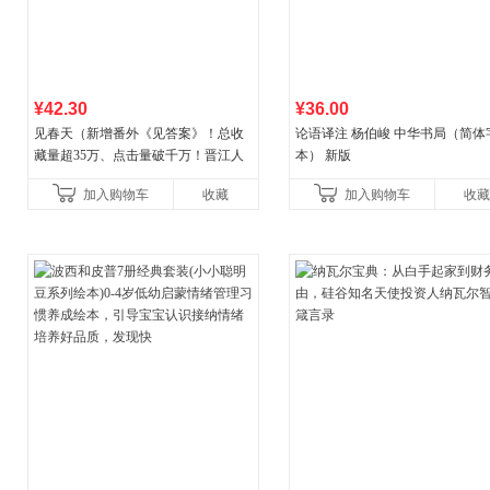
¥42.30
¥36.00
见春天（新增番外《见答案》！总收
论语译注 杨伯峻 中华书局（简体
藏量超35万、点击量破千万！晋江人
本） 新版
气作者 纵虎嗅花 催泪之作！）
加入购物车
收藏
加入购物车
收藏