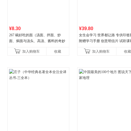
¥8.30
¥39.80
267 碗好吃的面（汤面、拌面、炒
女生会学习 世界都让路 专供印签
面、焗面与汤头、高汤、酱料的奇妙
附赠学习手册 创意明信片 试听课
组合，让你打开味蕾，感受面条的美
料包
加入购物车
收藏
加入购物车
收藏
妙滋味！令人无法抗拒的