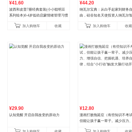
¥41.60
¥44.20
波西和皮普7册经典套装(小小聪明豆
纳瓦尔宝典：从白手起家到财务
系列绘本)0-4岁低幼启蒙情绪管理习惯
由，硅谷知名天使投资人纳瓦尔
养成绘本，引导宝宝认识接纳情绪培
箴言录
加入购物车
收藏
加入购物车
收藏
养好品质，发现快
¥29.90
¥12.80
认知觉醒 开启自我改变的原动力
漫画打败拖延症（有些知识不考
但能让孩子赢一辈子。减少压力
强自信、把握机遇、培养自律，
加入购物车
收藏
加入购物车
收藏