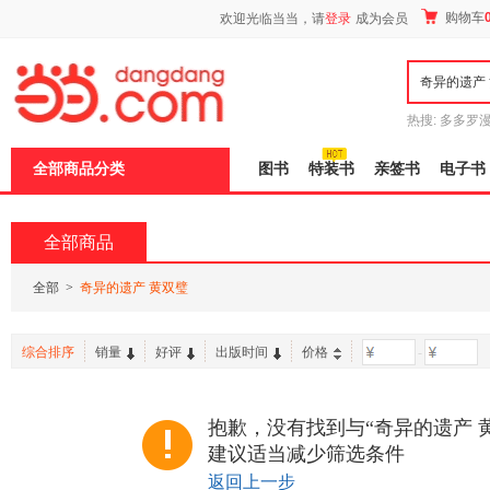
新
购物车
欢迎光临当当，请
登录
成为会员
窗
口
打
开
无
障
热搜:
多多罗
碍
传说
十日终
说
全部商品分类
图书
特装书
亲签书
电子书
明
页
面,
按
全部商品
Ctrl
加
波
全部
>
奇异的遗产 黄双璧
浪
键
打
综合排序
销量
好评
出版时间
价格
-
开
导
盲
模
抱歉，没有找到与“奇异的遗产 
式
建议适当减少筛选条件
返回上一步