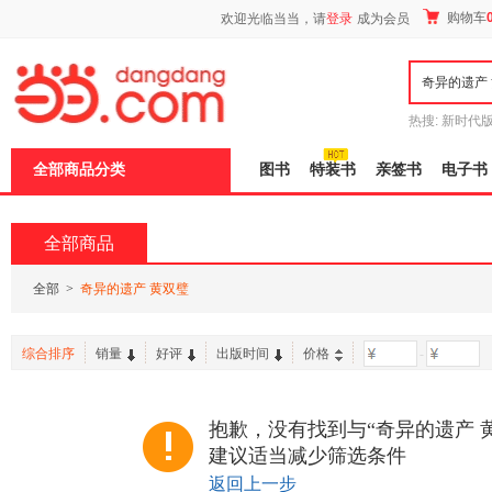
新
购物车
欢迎光临当当，请
登录
成为会员
窗
口
打
开
无
障
热搜:
新时代
碍
有兽焉全集
说
全部商品分类
图书
特装书
亲签书
电子书
明
页
面,
按
全部商品
Ctrl
加
波
全部
>
奇异的遗产 黄双璧
浪
键
打
综合排序
销量
好评
出版时间
价格
-
开
导
盲
模
抱歉，没有找到与“奇异的遗产 
式
建议适当减少筛选条件
返回上一步