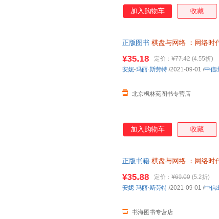
加入购物车
收藏
正版图书
棋盘与网络
：网络时
中信出版集团 北京枫林苑图书
¥35.18
定价：
¥77.42
(4.55折)
定价！商品图片仅供参考，以实
安妮
-
玛丽·斯劳特
/2021-09-01
/
中信
格）
北京枫林苑图书专营店
加入购物车
收藏
正版书籍
棋盘与网络
：网络时
正版图书支持发票 七天无理由
¥35.88
定价：
¥69.00
(5.2折)
安妮
-
玛丽·斯劳特
/2021-09-01
/
中信
书海图书专营店