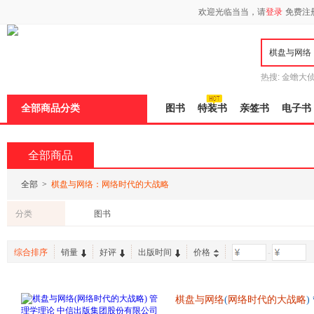
欢迎光临当当，请
登录
免费注
热搜:
金蟾大
边带走
耶路
全部商品分类
图书
特装书
亲签书
电子书
全部商品
全部
>
棋盘与网络：网络时代的大战略
分类
图书
综合排序
销量
好评
出版时间
价格
-
棋盘与网络
(
网络时代的大战略
无理由退货 团购优惠 正规发票