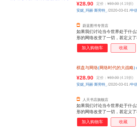
¥28.90
定价：
¥69.00
(4.19折)
安妮_玛丽·斯劳特_
/2020-03-01
/
中
蔚蓝图书专营店
如果我们讨论当今世界处于什么
形的网络改变了一切，甚定义了
代背景，探讨了如下几个问题： 
加入购物车
收藏
有哪些征？ （2）如何运用网络
么“连接”如此重要？ （4）如
绍的理论与方法适用于多个领域
棋盘与网络
(
网络时代的大战略
)
学者还是互联网从业者，都有较
著 中信出版集团股份 棋盘与网
种崭新的思维范式，并应用于对
¥28.90
定价：
¥69.00
(4.19折)
环境中重新思考国家战略与外交
安妮_玛丽·斯劳特_
/2020-03-01
/
中
略，并指导行为与决策？ （3
员在组织中的作用？
人天书店旗舰店
如果我们讨论当今世界处于什么
形的网络改变了一切，甚定义了
代背景，探讨了如下几个问题： 
加入购物车
收藏
有哪些征？ （2）如何运用网络
么“连接”如此重要？ （4）如
绍的理论与方法适用于多个领域