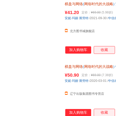
棋盘与网络
(
网络时代的大战略
学者还是互联网从业者，都有较
书籍
种崭新的思维范式，并应用于对
¥41.20
定价：
¥69.00
(5.98折)
环境中重新思考国家战略与外交
安妮
-
玛丽·斯劳特
/2021-09-30
/
中信
略，并指导行为与决策？ （3
员在组织中的作用？
北方图书城旗舰店
加入购物车
收藏
棋盘与网络
(
网络时代的大战略
多仓就近发货
¥50.90
定价：
¥69.00
(7.38折)
安妮
-
玛丽·斯劳特
/2020-03-01
/
中信
辽宁出版集团图书专营店
加入购物车
收藏