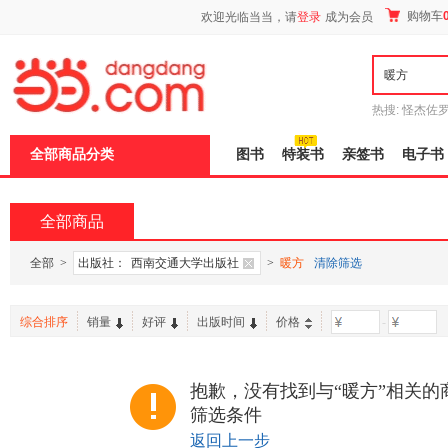
新
购物车
欢迎光临当当，请
登录
成为会员
窗
口
打
开
无
障
热搜:
怪杰佐
碍
谎
吾辈如神
说
全部商品分类
图书
特装书
亲签书
电子书
明
页
面,
按
全部商品
Ctrl
加
波
全部
>
出版社：
西南交通大学出版社
>
暖方
清除筛选
浪
键
打
综合排序
销量
好评
出版时间
价格
-
开
导
盲
模
抱歉，没有找到与“暖方”相关的
式
筛选条件
返回上一步