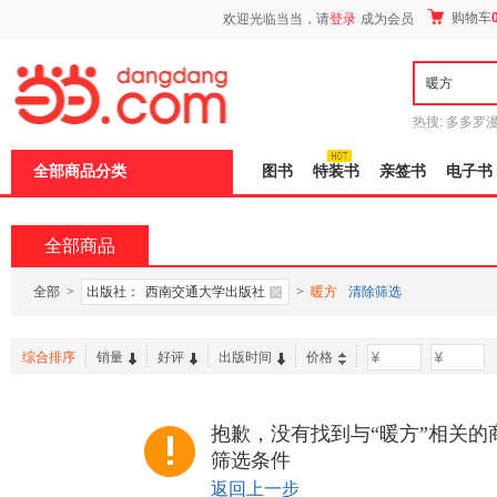
新
购物车
欢迎光临当当，请
登录
成为会员
窗
口
打
开
无
障
热搜:
多多罗
碍
传说
十日终
说
全部商品分类
图书
特装书
亲签书
电子书
明
页
面,
按
全部商品
Ctrl
加
波
全部
>
出版社：
西南交通大学出版社
>
暖方
清除筛选
浪
键
打
综合排序
销量
好评
出版时间
价格
-
开
导
盲
模
抱歉，没有找到与“暖方”相关的
式
筛选条件
返回上一步