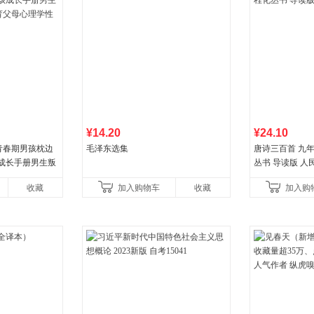
¥14.20
¥24.10
青春期男孩枕边
毛泽东选集
唐诗三百首 九
孩成长手册男生叛
丛书 导读版 人
父母心理学性教
收藏
加入购物车
收藏
加入购