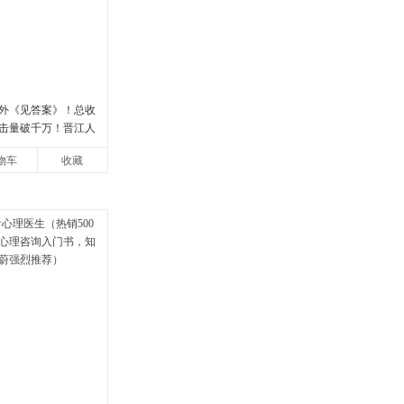
外《见答案》！总收
点击量破千万！晋江人
花 催泪之作！）
物车
收藏