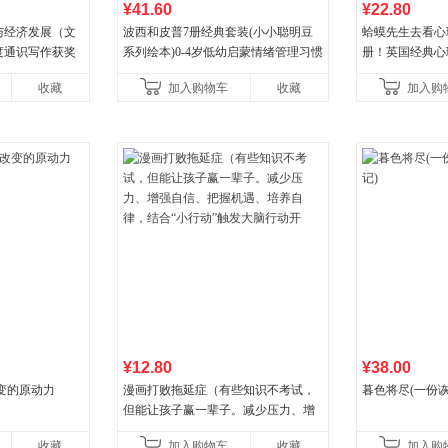
¥41.60
¥22.80
与经济发展（文
波西和皮普7册经典套装(小小聪明豆
蛤蟆先生去看心
度通识写作获奖
系列绘本)0-4岁低幼启蒙情绪管理习惯
册！英国经典心
宇、何帆、刘格
养成绘本，引导宝宝认识接纳情绪培
心理学家李松蔚
收藏
加入购物车
收藏
加入购
王烁联
养好品质，发现快
¥12.80
¥38.00
变的原动力
漫画打败拖延症（有些知识不考试，
暮色将尽(一份
但能让孩子赢一辈子。减少压力、增
强自信、把握机遇、培养自律，结
收藏
加入购物车
收藏
加入购