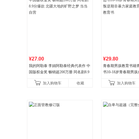
¥27.00
¥29.80
我的阿勒泰 李娟阿勒泰经典代表作 中
青春期男孩教育书籍
国版权金奖 畅销超200万册 同名剧8.9
书10-18岁青春期男
分爆款 北疆大地的旷野之梦 当当自营
逆期非暴力家庭教育
加入购物车
收藏
加入购物车
育书