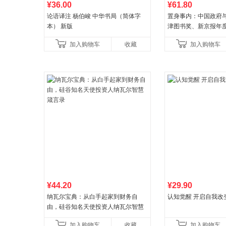
¥36.00
¥61.80
论语译注 杨伯峻 中华书局（简体字
置身事内：中国政府
本） 新版
津图书奖、新京报年
作品，罗永浩、罗振
加入购物车
收藏
加入购物车
菘、张军、周黎安、
¥44.20
¥29.90
纳瓦尔宝典：从白手起家到财务自
认知觉醒 开启自我改
由，硅谷知名天使投资人纳瓦尔智慧
箴言录
加入购物车
收藏
加入购物车