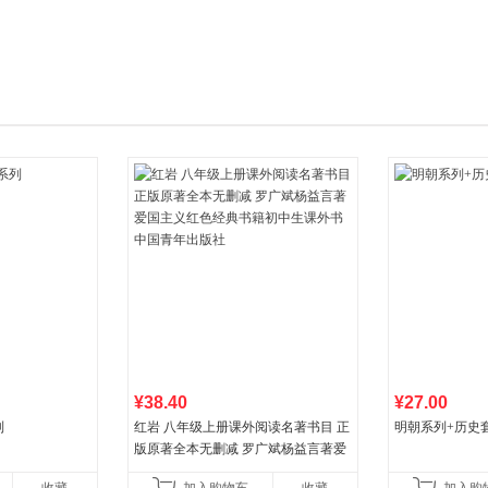
箱包皮
手表饰
运动户
汽车用
食品
手机通
数码影
电脑办
大家电
家用电
¥38.40
¥27.00
列
红岩 八年级上册课外阅读名著书目 正
明朝系列+历史
版原著全本无删减 罗广斌杨益言著爱
国主义红色经典书籍初中生课外书中