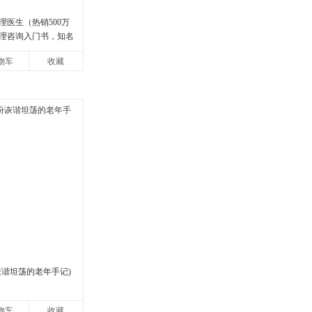
理医生（热销500万
理咨询入门书，知名
强烈推荐）
物车
收藏
诙谐坦荡的老年手记)
物车
收藏