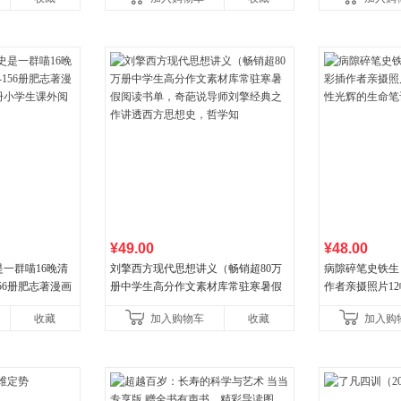
合“小行动”触发大脑行动开
¥49.00
¥48.00
一群喵16晚清
刘擎西方现代思想讲义（畅销超80万
病隙碎笔史铁生
56册肥志著漫画
册中学生高分作文素材库常驻寒暑假
作者亲摄照片1
小学生课外阅读
阅读书单，奇葩说导师刘擎经典之作
辉的生命笔记 
收藏
加入购物车
收藏
加入购
讲透西方思想史，哲学知