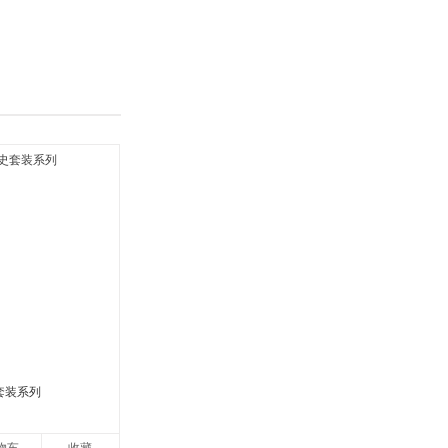
具
品
外
品
讯
音
公
器
套装系列