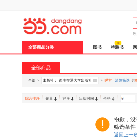
新
窗
口
打
开
无
障
热
碍
说
全部商品分类
图书
特装书
亲
明
页
面,
按
全部商品
Ctrl
加
波
全部
>
出版社：
西南交通大学出版社
>
暖方
清除筛选
共
0
浪
键
打
综合排序
销量
好评
出版时间
价格
-
开
导
盲
模
抱歉，没
式
筛选条件
返回上一