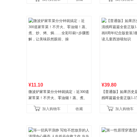
¥11.10
¥39.80
微波炉家常菜分分钟就搞定：近300道
【普通版】如果历史是
家常菜！不开火、零油烟！蒸、煮、
残晖篇篇全套正版1-1
炒、烤、焗……全彩印刷+步骤图解，
8周年纪念版套装3册
加入购物车
收藏
加入购物车
让美味跃然眼前、操
儿童西游喵知识