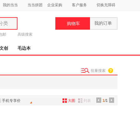
我的当当
当当拼团
企业采购
客户服务
切换无障碍
分类
我的订单
购物车
类
元包邮
高级搜索
文创
毛边本
批量搜索
妆
品
饰
手机专享价
大图
列表
1
/1
鞋
用
饰