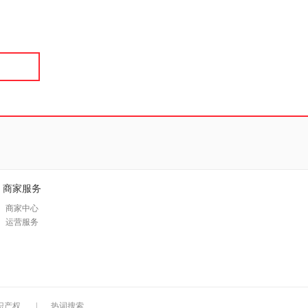
具
品
外
品
讯
音
公
器
商家服务
商家中心
运营服务
识产权
|
热词搜索