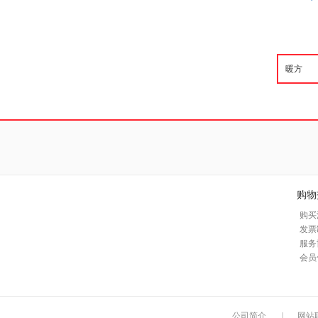
购物
购买
发票
服务
会员
公司简介
|
网站