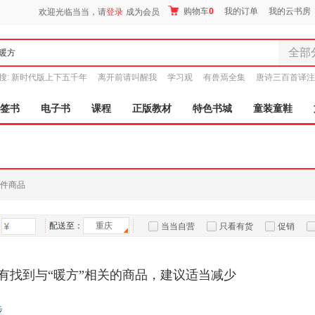
购物车
0
我的订单
我的云书房
欢迎光临当当，请
登录
成为会员
全部
全部分
搜:
新时代版上下五千年
离开前请叫醒我
学习观
有兽焉全集
唐诗三百首译注
尾品汇
图书
签书
电子书
课程
正版教材
特色书城
童装童鞋
电子书
音像
影视
时尚美
件商品
母婴用
玩具
配送至：
重庆
孕婴服
当当自营
只看有货
促销
童装童
特卖
预售
入驻商家
家居日
有找到与“暖方”相关的商品，建议适当减少
家具装
服装
步
鞋