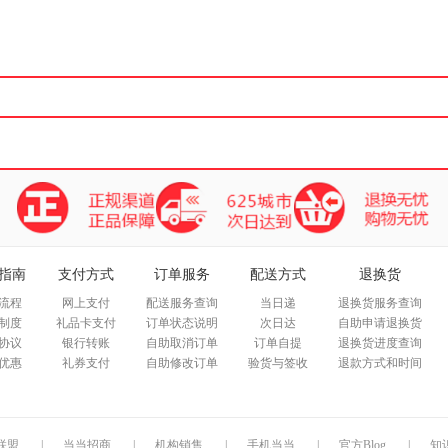
箱包皮
手表饰
运动户
汽车用
食品
手机通
数码影
电脑办
大家电
家用电
指南
支付方式
订单服务
配送方式
退换货
流程
网上支付
配送服务查询
当日递
退换货服务查询
制度
礼品卡支付
订单状态说明
次日达
自助申请退换货
协议
银行转账
自助取消订单
订单自提
退换货进度查询
优惠
礼券支付
自助修改订单
验货与签收
退款方式和时间
联盟
|
当当招商
|
机构销售
|
手机当当
|
官方Blog
|
知