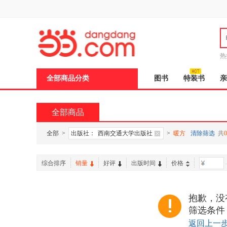
新
窗
口
打
开
无
障
热
碍
邮
说
全部商品分类
图书
特装书
亲
明
页
面,
按
全部商品
Ctrl
加
波
全部
>
出版社：
西南交通大学出版社
>
暖方
清除筛选
共
0
浪
键
打
综合排序
销量
好评
出版时间
价格
-
开
导
盲
模
抱歉，没
式
筛选条件
返回上一