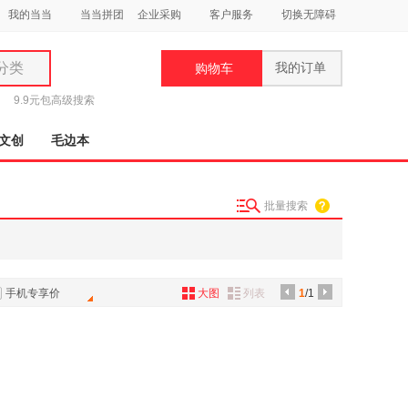
我的当当
当当拼团
企业采购
客户服务
切换无障碍
分类
我的订单
购物车
类
9.9元包
高级搜索
文创
毛边本
批量搜索
妆
品
饰
手机专享价
大图
列表
1
/1
鞋
用
饰