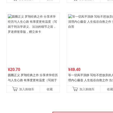
儿童西游喵知识
讲透西方思想史，哲学知
¥20.70
¥49.40
圆圈正义 罗翔经典之作 分享求学经历
等一切风平浪静 写给不想放弃的人
与人生心路 有厚度更有温度（写就于
理内心藤壶 人生低谷自救之作 当
刑法学讲义、法治的细节之前，罗老
营
加入购物车
收藏
加入购物车
收藏
师签章版，赠立体卡