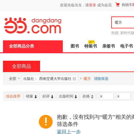
新
购物车
欢迎光临当当，请
登录
成为会员
窗
口
打
开
无
障
热搜:
新时代
碍
有兽焉全集
说
全部商品分类
图书
特装书
亲签书
电子书
明
页
面,
按
全部商品
Ctrl
加
波
全部
>
出版社：
西南交通大学出版社
>
暖方
清除筛选
浪
键
打
综合排序
销量
好评
出版时间
价格
-
开
导
盲
模
抱歉，没有找到与“暖方”相关的
式
筛选条件
返回上一步