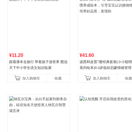
¥11.20
¥41.60
跟着课本去旅行 带着孩子游世界 图说
波西和皮普7册经典套装(小小聪
天下中小学生语文知识拓展
系列绘本)0-4岁低幼启蒙情绪管
养成绘本，引导宝宝认识接纳情
加入购物车
收藏
加入购物车
收藏
养好品质，发现快