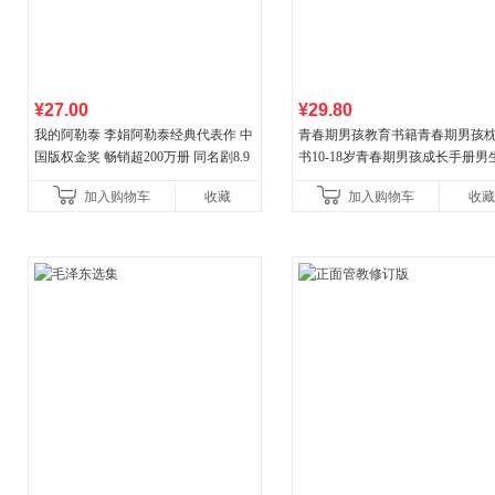
¥27.00
¥29.80
我的阿勒泰 李娟阿勒泰经典代表作 中
青春期男孩教育书籍青春期男孩
国版权金奖 畅销超200万册 同名剧8.9
书10-18岁青春期男孩成长手册男
分爆款 北疆大地的旷野之梦 当当自营
逆期非暴力家庭教育父母心理学
加入购物车
收藏
加入购物车
收藏
育书