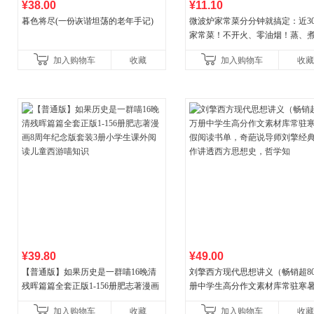
¥38.00
¥11.10
暮色将尽(一份诙谐坦荡的老年手记)
微波炉家常菜分分钟就搞定：近30
家常菜！不开火、零油烟！蒸、
炒、烤、焗……全彩印刷+步骤图
加入购物车
收藏
加入购物车
收藏
让美味跃然眼前、操
¥39.80
¥49.00
【普通版】如果历史是一群喵16晚清
刘擎西方现代思想讲义（畅销超8
残晖篇篇全套正版1-156册肥志著漫画
册中学生高分作文素材库常驻寒
8周年纪念版套装3册小学生课外阅读
阅读书单，奇葩说导师刘擎经典
加入购物车
收藏
加入购物车
收藏