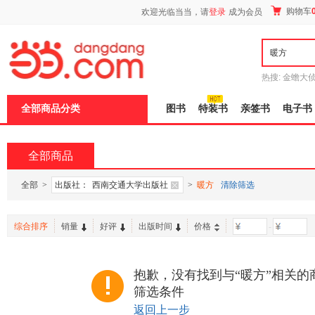
新
购物车
欢迎光临当当，请
登录
成为会员
窗
口
打
开
无
障
热搜:
金蟾大
碍
边带走
耶路
说
全部商品分类
图书
特装书
亲签书
电子书
明
页
面,
按
全部商品
Ctrl
加
波
全部
>
出版社：
西南交通大学出版社
>
暖方
清除筛选
浪
键
打
综合排序
销量
好评
出版时间
价格
-
开
导
盲
模
抱歉，没有找到与“暖方”相关的
式
筛选条件
返回上一步