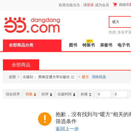
新
购物车
欢迎光临当当，请
登录
成为会员
窗
口
打
开
无
障
热搜:
多多罗
碍
传说
十日终
说
全部商品分类
图书
特装书
亲签书
电子书
明
页
面,
按
全部商品
Ctrl
加
波
全部
>
出版社：
西南交通大学出版社
>
暖方
清除筛选
浪
键
打
综合排序
销量
好评
出版时间
价格
-
开
导
盲
模
抱歉，没有找到与“暖方”相关的
式
筛选条件
返回上一步