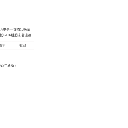
历史是一群喵16晚清
1-156册肥志著漫画
装3册小学生课外阅读
物车
收藏