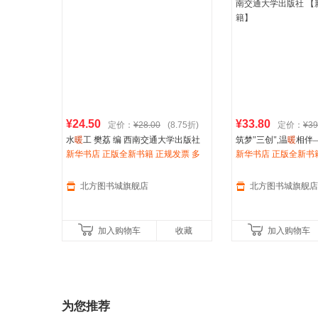
¥24.50
¥33.80
定价：
¥28.00
(8.75折)
定价：
¥39
水
暖
工 樊荔 编 西南交通大学出版社
筑梦"三创",温
暖
相伴
【新华书店正版图书书籍】
新华书店 正版全新书籍 正规发票 多
电子商务"三创"竞赛指
新华书店 正版全新书籍
仓就近发货 85%城市次日送达
交通大学出版社 【新
仓就近发货 85%城市
籍】
北方图书城旗舰店
北方图书城旗舰店
加入购物车
收藏
加入购物车
为您推荐