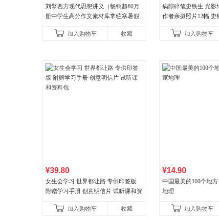
刘擎西方现代思想讲义（畅销超80万
病隙碎笔史铁生 光影
册中学生高分作文素材库常驻寒暑假
作者亲摄照片12幅 
阅读书单，奇葩说导师刘擎经典之作
辉的生命笔记 当当自
加入购物车
收藏
加入购物车
讲透西方思想史，哲学知
¥39.80
¥14.90
女生会学习 世界都让路 专供印签版
中国最美的100个地方
附赠学习手册 创意明信片 试听课和资
地理
料包
加入购物车
收藏
加入购物车