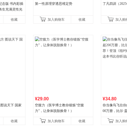
纪念版 书内彩插
第一性原理穿透思维定势
了凡四训（202
史铁生充满灵性光
营图书
收藏
加入购物车
收藏
加入购
¥29.00
¥34.80
 图说天下 国家
空腹力（医学博士教你锻炼“空腹
你当像鸟飞往你
力”，让身体脱胎换骨！）
00万册，比尔
顶《纽约时报》
收藏
加入购物车
收藏
加入购
比你听说的还要