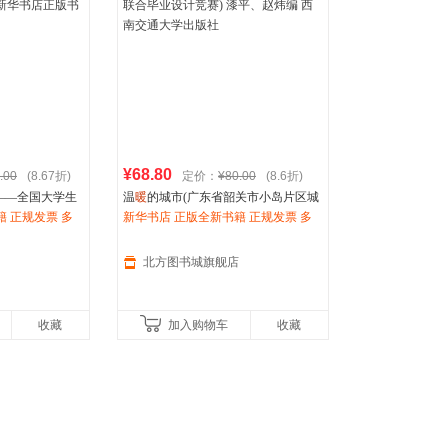
箱包皮
手表饰
运动户
汽车用
食品
手机通
数码影
¥68.80
.00
(8.67折)
定价：
¥80.00
(8.6折)
电脑办
——全国大学生
温
暖
的城市(广东省韶关市小岛片区城
大家电
导 苗苗 等 西南
 正规发票 多
市设计2016年广东省规划院杯六校联
新华书店 正版全新书籍 正规发票 多
家用电
华书店正版书
次日送达
合毕业设计竞赛) 漆平、赵炜编 西南
仓就近发货 85%城市次日送达！
交通大学出版社
北方图书城旗舰店
收藏
加入购物车
收藏