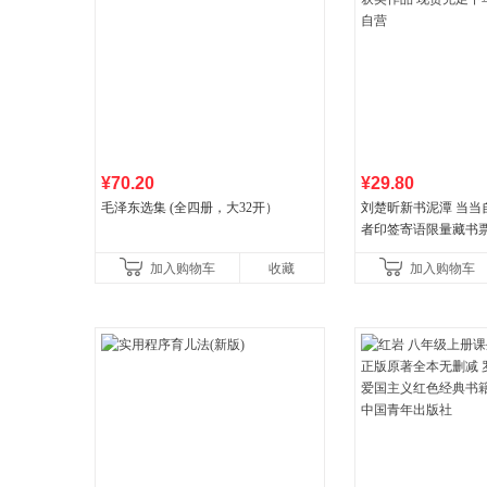
¥70.20
¥29.80
毛泽东选集 (全四册，大32开）
刘楚昕新书泥潭 当当
者印签寄语限量藏书票
奖作品 现货充足下单
加入购物车
收藏
加入购物车
营