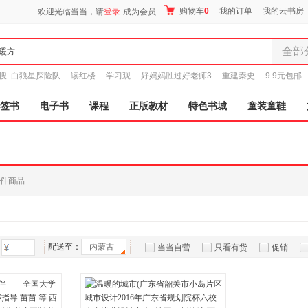
购物车
0
我的订单
我的云书房
欢迎光临当当，请
登录
成为会员
全部
全部分
搜:
白狼星探险队
读红楼
学习观
好妈妈胜过好老师3
重建秦史
9.9元包邮
尾品汇
图书
签书
电子书
课程
正版教材
特色书城
童装童鞋
电子书
音像
影视
时尚美
件商品
母婴用
玩具
孕婴服
童装童
配送至：
内蒙古
当当自营
只看有货
促销
家居日
特卖
预售
入驻商家
家具装
服装
鞋