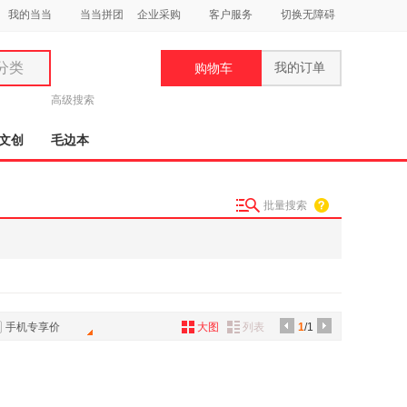
我的当当
当当拼团
企业采购
客户服务
切换无障碍
分类
我的订单
购物车
类
高级搜索
文创
毛边本
批量搜索
妆
品
饰
鞋
手机专享价
大图
列表
1
/1
用
饰