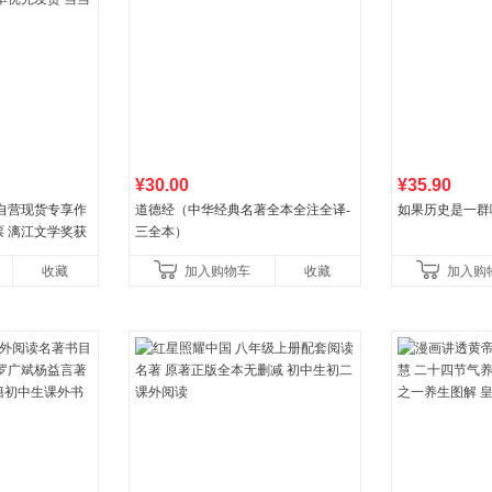
¥30.00
¥35.90
自营现货专享作
道德经（中华经典名著全本全注全译-
如果历史是一群
 漓江文学奖获
三全本）
优先发货 当当自
收藏
加入购物车
收藏
加入购