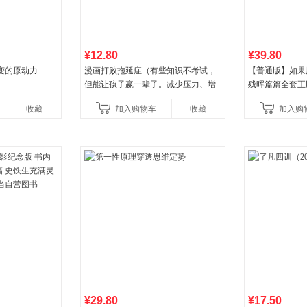
¥12.80
¥39.80
变的原动力
漫画打败拖延症（有些知识不考试，
【普通版】如果
但能让孩子赢一辈子。减少压力、增
残晖篇篇全套正版
强自信、把握机遇、培养自律，结
8周年纪念版套
收藏
加入购物车
收藏
加入购
合“小行动”触发大脑行动开
儿童西游喵知识
¥29.80
¥17.50