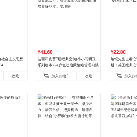
¥41.60
¥22.80
色社会主义思想
波西和皮普7册经典套装(小小聪明豆
蛤蟆先生去看心
041
系列绘本)0-4岁低幼启蒙情绪管理习惯
册！英国经典心
养成绘本，引导宝宝认识接纳情绪培
心理学家李松蔚
收藏
加入购物车
收藏
加入购
养好品质，发现快