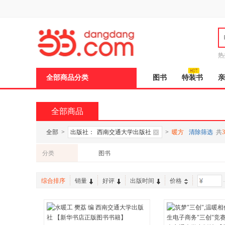
新
窗
口
打
开
无
障
热
碍
说
全部商品分类
图书
特装书
亲
明
页
面,
按
全部商品
Ctrl
加
波
全部
>
出版社：
西南交通大学出版社
>
暖方
清除筛选
共
3
浪
键
分类
图书
打
开
导
综合排序
销量
好评
出版时间
价格
-
盲
模
式