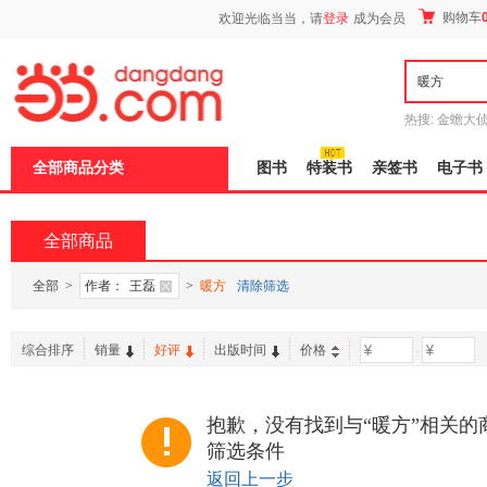
新
购物车
欢迎光临当当，请
登录
成为会员
窗
口
打
开
无
障
热搜:
金蟾大
碍
边带走
耶路
说
全部商品分类
图书
特装书
亲签书
电子书
明
页
面,
按
全部商品
Ctrl
加
波
全部
>
作者：
王磊
>
暖方
清除筛选
浪
键
打
综合排序
销量
好评
出版时间
价格
-
开
导
盲
模
抱歉，没有找到与“暖方”相关的
式
筛选条件
返回上一步