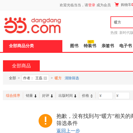
新
购物车
欢迎光临当当，请
登录
成为会员
窗
口
打
开
无
障
热搜:
新时代
碍
有兽焉全集
说
全部商品分类
图书
特装书
亲签书
电子书
明
页
面,
按
全部商品
Ctrl
加
波
全部
>
作者：
王磊
>
暖方
清除筛选
浪
键
打
综合排序
销量
好评
出版时间
价格
-
开
导
盲
模
抱歉，没有找到与“暖方”相关的
式
筛选条件
返回上一步