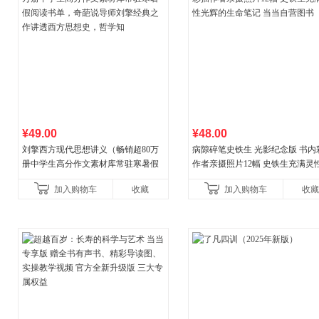
¥49.00
¥48.00
刘擎西方现代思想讲义（畅销超80万
病隙碎笔史铁生 光影纪念版 书内
册中学生高分作文素材库常驻寒暑假
作者亲摄照片12幅 史铁生充满灵
阅读书单，奇葩说导师刘擎经典之作
辉的生命笔记 当当自营图书
加入购物车
收藏
加入购物车
收藏
讲透西方思想史，哲学知