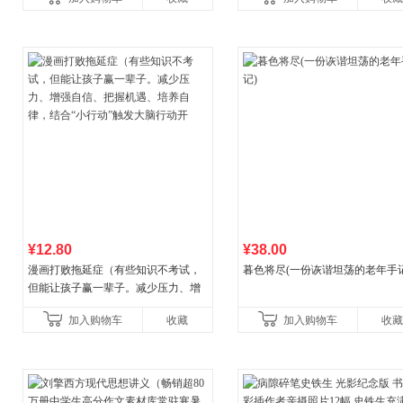
¥12.80
¥38.00
漫画打败拖延症（有些知识不考试，
暮色将尽(一份诙谐坦荡的老年手记
但能让孩子赢一辈子。减少压力、增
强自信、把握机遇、培养自律，结
加入购物车
收藏
加入购物车
收藏
合“小行动”触发大脑行动开