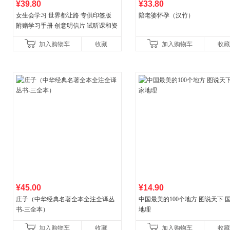
¥39.80
¥33.80
女生会学习 世界都让路 专供印签版
陪老婆怀孕（汉竹）
附赠学习手册 创意明信片 试听课和资
料包
加入购物车
收藏
加入购物车
收藏
¥45.00
¥14.90
庄子（中华经典名著全本全注全译丛
中国最美的100个地方 图说天下 
书-三全本）
地理
加入购物车
收藏
加入购物车
收藏