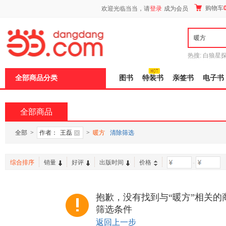
新
购物车
欢迎光临当当，请
登录
成为会员
窗
口
打
开
无
障
热搜:
白狼星
碍
师3
重建秦
说
全部商品分类
图书
特装书
亲签书
电子书
明
页
面,
按
全部商品
Ctrl
加
波
全部
>
作者：
王磊
>
暖方
清除筛选
浪
键
打
综合排序
销量
好评
出版时间
价格
-
开
导
盲
模
抱歉，没有找到与“暖方”相关的
式
筛选条件
返回上一步