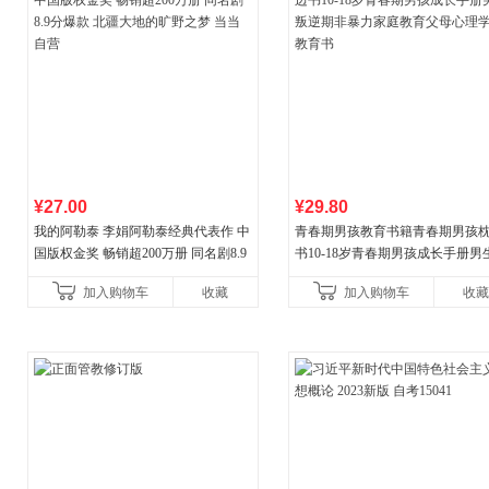
¥27.00
¥29.80
我的阿勒泰 李娟阿勒泰经典代表作 中
青春期男孩教育书籍青春期男孩
国版权金奖 畅销超200万册 同名剧8.9
书10-18岁青春期男孩成长手册男
分爆款 北疆大地的旷野之梦 当当自营
逆期非暴力家庭教育父母心理学
加入购物车
收藏
加入购物车
收藏
育书