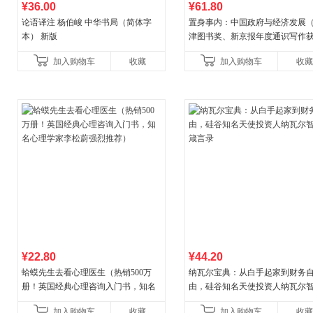
¥36.00
¥61.80
论语译注 杨伯峻 中华书局（简体字
置身事内：中国政府与经济发展
本） 新版
津图书奖、新京报年度通识写作
作品，罗永浩、罗振宇、何帆、
加入购物车
收藏
加入购物车
收藏
菘、张军、周黎安、王烁联
¥22.80
¥44.20
蛤蟆先生去看心理医生（热销500万
纳瓦尔宝典：从白手起家到财务
册！英国经典心理咨询入门书，知名
由，硅谷知名天使投资人纳瓦尔
心理学家李松蔚强烈推荐）
箴言录
加入购物车
收藏
加入购物车
收藏