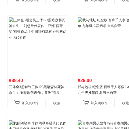
加入购物车
收藏
加入购物车
收藏
¥88.40
¥29.00
三体全3册套装三体123黑暗森林死神
我与地坛 纪念版 百班千人寒假书
永生： 刘慈欣代表作，亚洲“雨果
九年级推荐阅读 当当自营
奖”获奖作品！中国科幻基石丛书 科幻
加入购物车
收藏
加入购物车
收藏
小说代表作