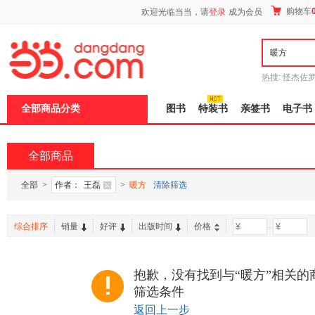
新
购物车
欢迎光临当当，请
登录
成为会员
窗
口
打
开
无
障
热搜:
怪杰佐
碍
谎
吾辈如神
说
全部商品分类
图书
特装书
亲签书
电子书
明
页
面,
按
全部商品
Ctrl
加
波
全部
>
作者：
王磊
>
暖方
清除筛选
浪
键
打
综合排序
销量
好评
出版时间
价格
-
开
导
盲
模
抱歉，没有找到与“暖方”相关的
式
筛选条件
返回上一步