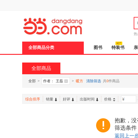
新
窗
口
打
开
无
障
热
碍
说
全部商品分类
图书
特装书
亲
明
页
面,
按
全部商品
Ctrl
加
波
全部
>
作者：
王磊
>
暖方
清除筛选
共
0
件商品
浪
键
打
综合排序
销量
好评
出版时间
价格
-
开
导
盲
模
抱歉，没
式
筛选条件
返回上一