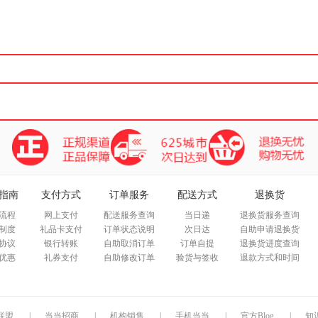
箱包皮
手表饰
运动户
汽车用
食品
手机通
数码影
电脑办
大家电
家用电
指南
支付方式
订单服务
配送方式
退换货
流程
网上支付
配送服务查询
当日递
退换货服务查询
制度
礼品卡支付
订单状态说明
次日达
自助申请退换货
协议
银行转账
自助取消订单
订单自提
退换货进度查询
优惠
礼券支付
自助修改订单
验货与签收
退款方式和时间
联盟
|
当当招商
|
机构销售
|
手机当当
|
官方Blog
|
知