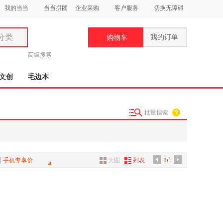
我的当当
当当拼团
企业采购
客户服务
切换无障碍
分类
我的订单
购物车
类
高级搜索
文创
毛边本
批量搜索
妆
品
饰
手机专享价
大图
列表
1
/1
鞋
用
饰