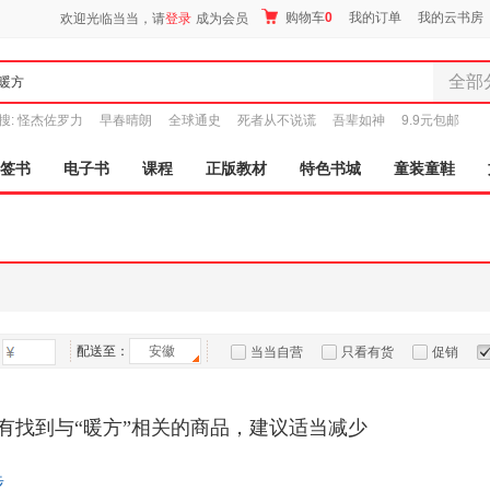
购物车
0
我的订单
我的云书房
欢迎光临当当，请
登录
成为会员
全部
全部分
搜:
怪杰佐罗力
早春晴朗
全球通史
死者从不说谎
吾辈如神
9.9元包邮
尾品汇
图书
签书
电子书
课程
正版教材
特色书城
童装童鞋
电子书
音像
影视
时尚美
母婴用
玩具
配送至：
安徽
孕婴服
当当自营
只看有货
促销
童装童
特卖
预售
入驻商家
家居日
有找到与“暖方”相关的商品，建议适当减少
家具装
服装
步
鞋