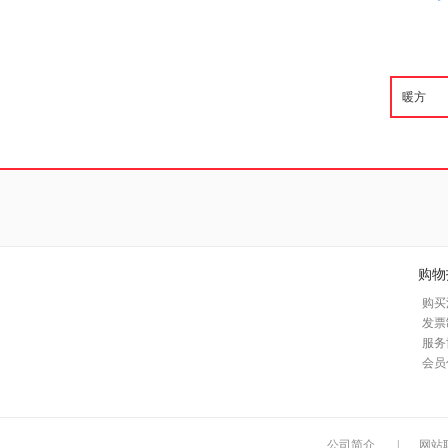
购物
购买
发票
服务
会员
公司简介
|
网站