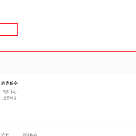
具
品
外
品
讯
音
公
器
商家服务
商家中心
运营服务
识产权
|
热词搜索