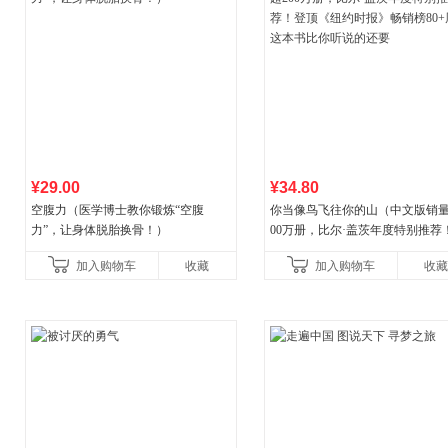
¥29.00
¥34.80
空腹力（医学博士教你锻炼“空腹
你当像鸟飞往你的山（中文版销量
力”，让身体脱胎换骨！）
00万册，比尔·盖茨年度特别推荐
顶《纽约时报》畅销榜80+周，这
加入购物车
收藏
加入购物车
收藏
比你听说的还要