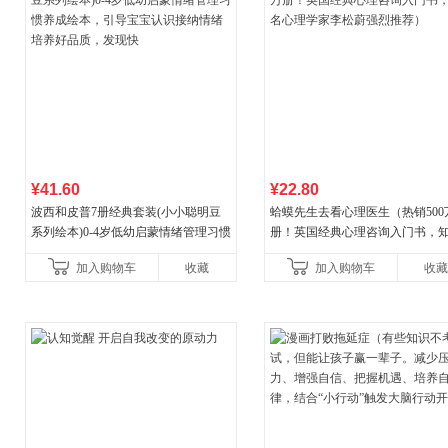
¥41.60
¥22.80
波西和皮普7册经典套装(小小聪明豆
蛤蟆先生去看心理医生（热销500
系列绘本)0-4岁低幼启蒙情绪管理习惯
册！英国经典心理咨询入门书，
养成绘本，引导宝宝认识接纳情绪培
心理学家李松蔚强烈推荐）
加入购物车
收藏
加入购物车
收藏
养好品质，发现快