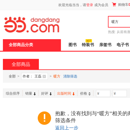
新
购物车
欢迎光临当当，请
登录
成为会员
窗
口
打
开
无
障
热搜:
从前有
碍
五种时间
9
说
全部商品分类
图书
特装书
亲签书
电子书
明
页
面,
按
全部商品
Ctrl
加
波
全部
>
作者：
王磊
>
暖方
清除筛选
浪
键
打
综合排序
销量
好评
出版时间
价格
-
开
导
盲
模
抱歉，没有找到与“暖方”相关的
式
筛选条件
返回上一步