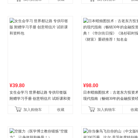
权益
¥39.80
¥98.00
女生会学习 世界都让路 专供印签版
日本蜡烛图技术：古老东方投资
附赠学习手册 创意明信片 试听课和资
现代指南（畅销30年的金融投资
料包
典！《华尔街日报》《洛杉矶时
加入购物车
收藏
加入购物车
收藏
《财富》重磅推荐！知名金