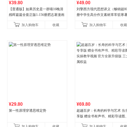
¥39.80
¥49.00
【普通版】如果历史是一群喵16晚清
刘擎西方现代思想讲义（畅销超8
残晖篇篇全套正版1-156册肥志著漫画
册中学生高分作文素材库常驻寒
8周年纪念版套装3册小学生课外阅读
阅读书单，奇葩说导师刘擎经典
加入购物车
收藏
加入购物车
收藏
儿童西游喵知识
讲透西方思想史，哲学知
¥29.80
¥69.80
第一性原理穿透思维定势
超越百岁：长寿的科学与艺术 当
享版 赠全书有声书、精彩导读图
操教学视频 官方全新升级版 三大
加入购物车
收藏
加入购物车
收藏