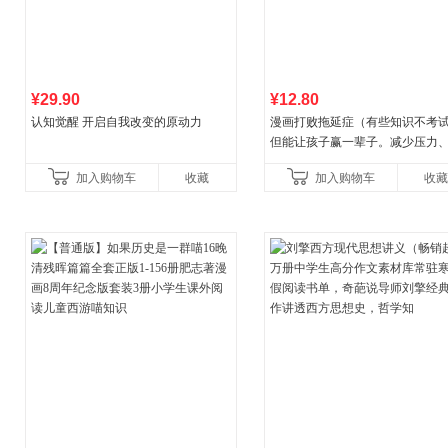
¥29.90
¥12.80
认知觉醒 开启自我改变的原动力
漫画打败拖延症（有些知识不考
但能让孩子赢一辈子。减少压力
强自信、把握机遇、培养自律，
加入购物车
收藏
加入购物车
收藏
合“小行动”触发大脑行动开