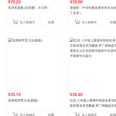
¥70.20
¥30.00
毛泽东选集 (全四册，大32开）
道德经（中华经典名著全本全注全
三全本）
加入购物车
收藏
加入购物车
收藏
¥35.70
¥38.40
实用程序育儿法(新版)
红岩 八年级上册课外阅读名著书目
版原著全本无删减 罗广斌杨益言
国主义红色经典书籍初中生课外
加入购物车
收藏
加入购物车
收藏