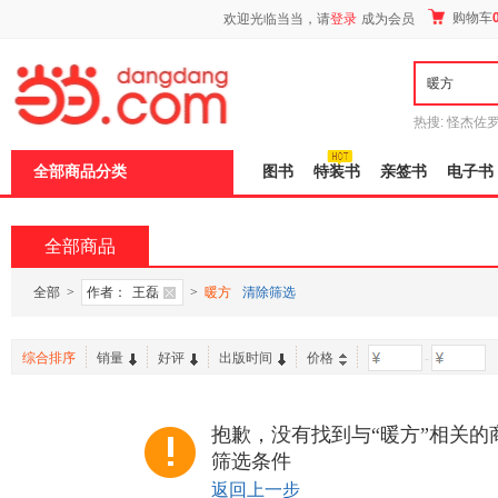
新
购物车
欢迎光临当当，请
登录
成为会员
窗
口
打
开
无
障
热搜:
怪杰佐
碍
谎
吾辈如神
说
全部商品分类
图书
特装书
亲签书
电子书
明
页
面,
按
全部商品
Ctrl
加
波
全部
>
作者：
王磊
>
暖方
清除筛选
浪
键
打
综合排序
销量
好评
出版时间
价格
-
开
导
盲
模
抱歉，没有找到与“暖方”相关的
式
筛选条件
返回上一步