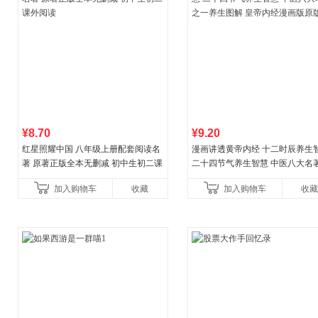
¥8.70
¥9.20
红星照耀中国 八年级上册配套阅读名
漫画讲透黄帝内经 十二时辰养生
著 原著正版全本无删减 初中生初二课
二十四节气养生智慧 中医八大名
外阅读
一养生图解 皇帝内经漫画版原版
加入购物车
收藏
加入购物车
收藏