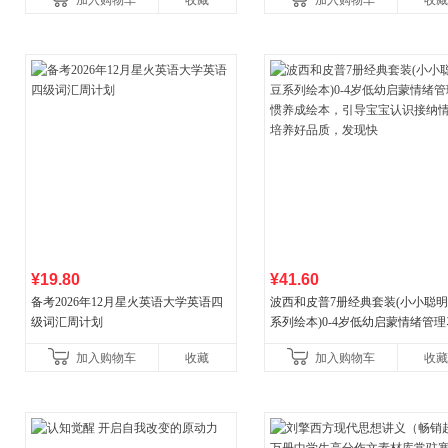
加入购物车
收藏
加入购物车
收藏
¥19.80
¥41.60
备考2026年12月星火英语大学英语四
波西和皮普7册经典套装(小小聪
级词汇周计划
系列绘本)0-4岁低幼启蒙情绪管
养成绘本，引导宝宝认识接纳情
加入购物车
收藏
加入购物车
收藏
养好品质，发现快