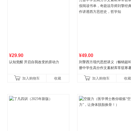
¥29.90
¥49.00
认知觉醒 开启自我改变的原动力
刘擎西方现代思想讲义（畅销超8
册中学生高分作文素材库常驻寒
阅读书单，奇葩说导师刘擎经典
加入购物车
收藏
加入购物车
收藏
讲透西方思想史，哲学知