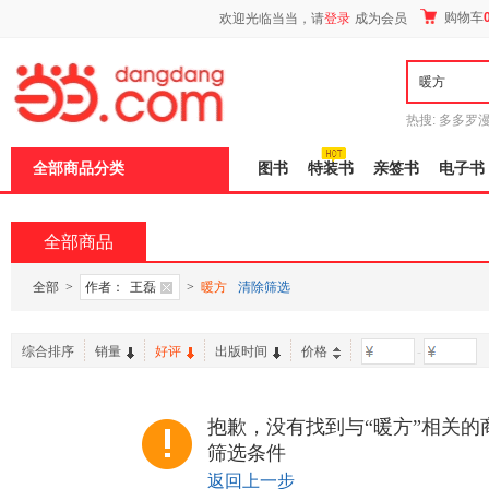
新
购物车
欢迎光临当当，请
登录
成为会员
窗
口
打
开
无
障
热搜:
多多罗
碍
传说
十日终
说
全部商品分类
图书
特装书
亲签书
电子书
明
页
面,
按
全部商品
Ctrl
加
波
全部
>
作者：
王磊
>
暖方
清除筛选
浪
键
打
综合排序
销量
好评
出版时间
价格
-
开
导
盲
模
抱歉，没有找到与“暖方”相关的
式
筛选条件
返回上一步