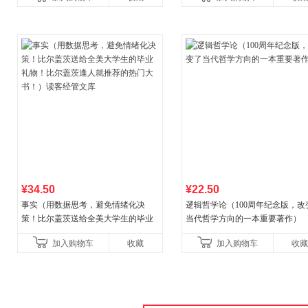
初中生课外书中国青
¥34.50
¥22.50
事实（用数据思考，避免情绪化决
逻辑哲学论（100周年纪念版，改
策！比尔盖茨送给全美大学生的毕业
当代哲学方向的一本重要著作）
礼物！比尔盖茨逢人就推荐的热门大
加入购物车
收藏
加入购物车
收藏
书！）读客经管文库