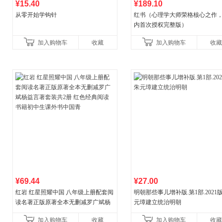
¥15.40
¥189.10
从零开始学钩针
红书（心理学大师荣格核心之作
内首次授权完整版）
加入购物车
收藏
加入购物车
收藏
¥69.44
¥27.00
红岩 红星照耀中国 八年级上册配套阅
明朝那些事儿增补版.第1部.2021版
读名著正版原著全本无删减罗广斌杨
元璋建立统治明朝
益言著套装共2册 红色经典阅读书籍
加入购物车
收藏
加入购物车
收藏