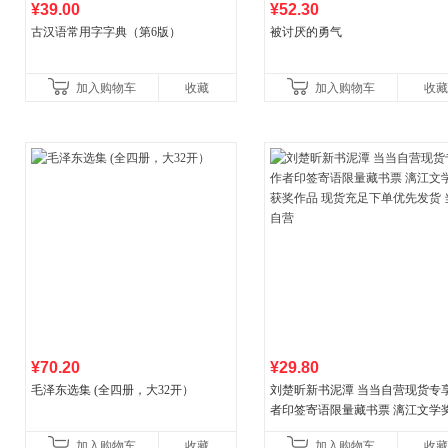
¥39.00
¥52.30
古汉语常用字字典（第6版）
被讨厌的勇气
加入购物车
收藏
加入购物车
收藏
¥70.20
¥29.80
毛泽东选集 (全四册，大32开）
刘楚昕新书泥潭 当当自营现货专
者印签寄语限量藏书票 漓江文学
奖作品 现货充足下单优先发货 当
加入购物车
收藏
加入购物车
收藏