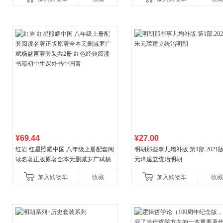
¥69.44
¥27.00
红岩 红星照耀中国 八年级上册配套阅
明朝那些事儿增补版.第1部.2021版
读名著正版原著全本无删减罗广斌杨
元璋建立统治明朝
益言著套装共2册 红色经典阅读书籍
加入购物车
收藏
加入购物车
收藏
初中生课外书中国青