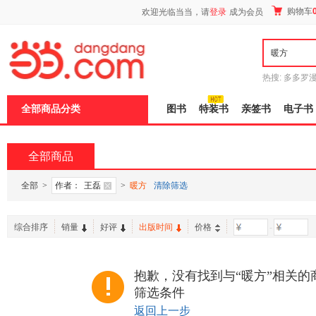
新
购物车
欢迎光临当当，请
登录
成为会员
窗
口
打
开
无
障
热搜:
多多罗
碍
传说
十日终
说
全部商品分类
图书
特装书
亲签书
电子书
明
页
面,
按
全部商品
Ctrl
加
波
全部
>
作者：
王磊
>
暖方
清除筛选
浪
键
打
综合排序
销量
好评
出版时间
价格
-
开
导
盲
模
抱歉，没有找到与“暖方”相关的
式
筛选条件
返回上一步