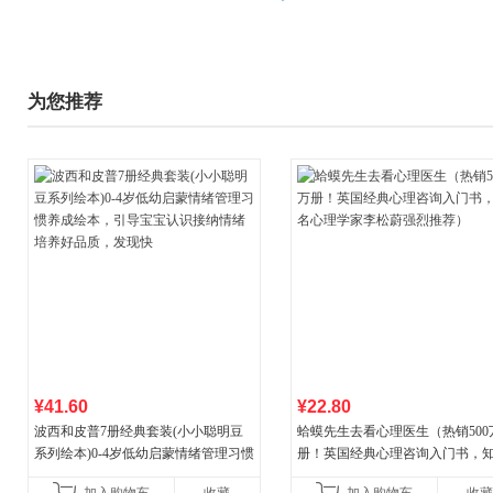
为您推荐
¥41.60
¥22.80
波西和皮普7册经典套装(小小聪明豆
蛤蟆先生去看心理医生（热销500
系列绘本)0-4岁低幼启蒙情绪管理习惯
册！英国经典心理咨询入门书，
养成绘本，引导宝宝认识接纳情绪培
心理学家李松蔚强烈推荐）