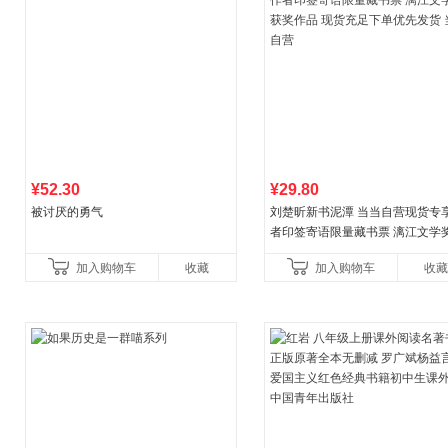
¥52.30
¥29.80
被讨厌的勇气
刘楚昕新书泥潭 当当自营现货专
者印签寄语限量藏书票 漓江文学
奖作品 现货充足下单优先发货 当
加入购物车
收藏
加入购物车
收藏
营