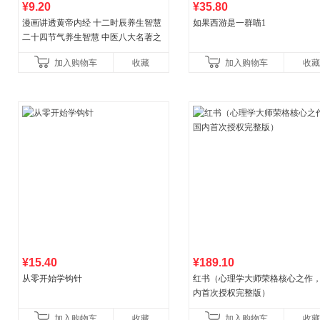
¥9.20
¥35.80
漫画讲透黄帝内经 十二时辰养生智慧
如果西游是一群喵1
二十四节气养生智慧 中医八大名著之
一养生图解 皇帝内经漫画版原版
加入购物车
收藏
加入购物车
收藏
¥15.40
¥189.10
从零开始学钩针
红书（心理学大师荣格核心之作
内首次授权完整版）
加入购物车
收藏
加入购物车
收藏