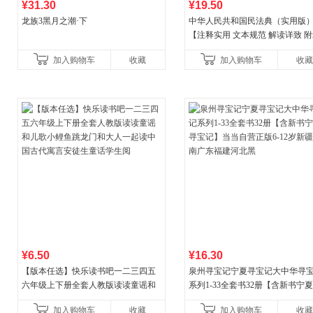
¥31.30
¥19.50
龙族3黑月之潮·下
中华人民共和国民法典（实用版
【注释实用 文本规范 解读详致 
丰富】团购电话:4001066666转6
加入购物车
收藏
加入购物车
收藏
¥6.50
¥16.30
【版本任选】快乐读书吧一二三四五
泉州寻宝记宁夏寻宝记大中华寻
六年级上下册全套人教版读读童谣和
系列1-33全套书32册【含新书宁
儿歌小鲤鱼跳龙门和大人一起读中国
宝记】当当自营正版6-12岁新疆
加入购物车
收藏
加入购物车
收藏