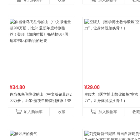
加入购物车
收藏
加入购物车
收藏
养好品质，发现快
¥34.80
¥29.00
你当像鸟飞往你的山（中文版销量超2
空腹力（医学博士教你锻炼“空腹
00万册，比尔·盖茨年度特别推荐！登
力”，让身体脱胎换骨！）
顶《纽约时报》畅销榜80+周，这本书
加入购物车
收藏
加入购物车
收藏
比你听说的还要