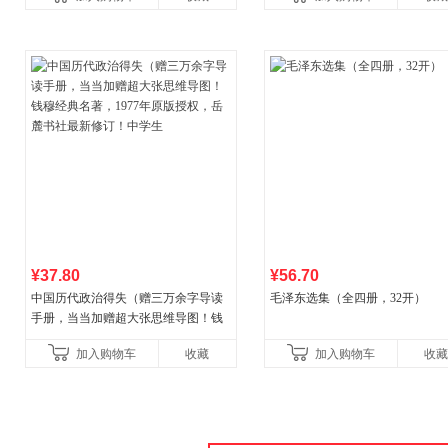
古代寓言安徒生童话学生阅
广东福建河北黑
¥37.80
¥56.70
中国历代政治得失（赠三万余字导读
毛泽东选集（全四册，32开）
手册，当当加赠超大张思维导图！钱
穆经典名著，1977年原版授权，岳麓
加入购物车
收藏
加入购物车
收藏
书社最新修订！中学生