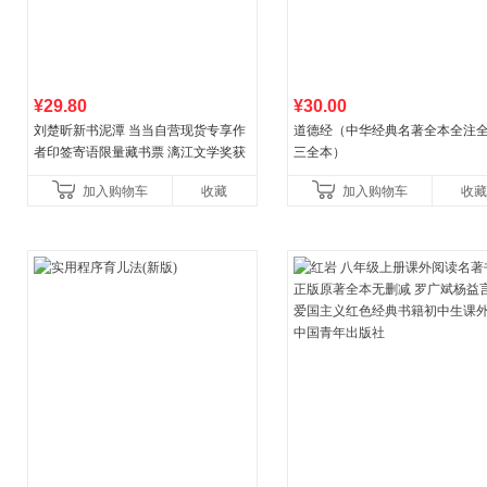
¥29.80
¥30.00
刘楚昕新书泥潭 当当自营现货专享作
道德经（中华经典名著全本全注全
者印签寄语限量藏书票 漓江文学奖获
三全本）
奖作品 现货充足下单优先发货 当当自
加入购物车
收藏
加入购物车
收藏
营