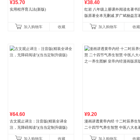
¥35.70
¥38.40
实用程序育儿法(新版)
红岩 八年级上册课外阅读名著书目
版原著全本无删减 罗广斌杨益言
国主义红色经典书籍初中生课外
加入购物车
收藏
加入购物车
收藏
国青年出版社
¥64.60
¥9.20
古文观止译注：注音版(精装全译全
漫画讲透黄帝内经 十二时辰养生
注，无障碍阅读!)(当当定制升级版)
二十四节气养生智慧 中医八大名
一养生图解 皇帝内经漫画版原版
加入购物车
收藏
加入购物车
收藏