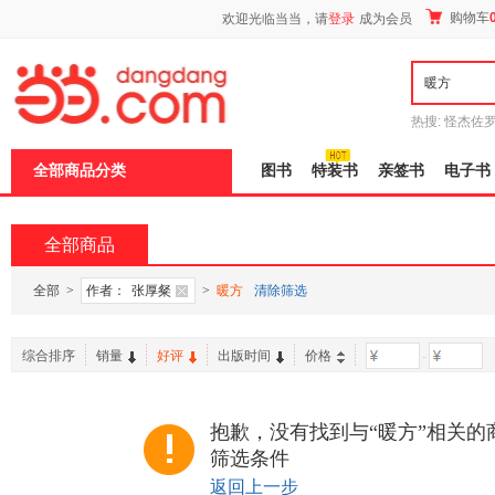
新
购物车
欢迎光临当当，请
登录
成为会员
窗
口
打
开
无
障
热搜:
怪杰佐
碍
谎
吾辈如神
说
全部商品分类
图书
特装书
亲签书
电子书
明
页
面,
按
全部商品
Ctrl
加
波
全部
>
作者：
张厚粲
>
暖方
清除筛选
浪
键
打
综合排序
销量
好评
出版时间
价格
-
开
导
盲
模
抱歉，没有找到与“暖方”相关的
式
筛选条件
返回上一步