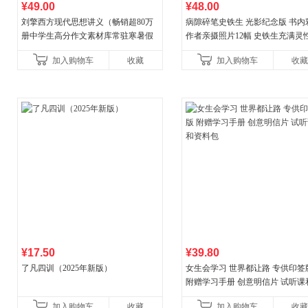
¥49.00
¥48.00
刘擎西方现代思想讲义（畅销超80万
病隙碎笔史铁生 光影纪念版 书内
册中学生高分作文素材库常驻寒暑假
作者亲摄照片12幅 史铁生充满灵
阅读书单，奇葩说导师刘擎经典之作
辉的生命笔记 当当自营图书
加入购物车
收藏
加入购物车
收藏
讲透西方思想史，哲学知
¥17.50
¥39.80
了凡四训（2025年新版）
女生会学习 世界都让路 专供印签
附赠学习手册 创意明信片 试听课
料包
加入购物车
收藏
加入购物车
收藏