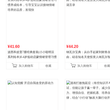
¥41.60
¥44.20
波西和皮普7册经典套装(小小聪明豆
纳瓦尔宝典：从白手起家到财务
系列绘本)0-4岁低幼启蒙情绪管理习惯
由，硅谷知名天使投资人纳瓦尔
养成绘本，引导宝宝认识接纳情绪培
箴言录
加入购物车
收藏
加入购物车
收藏
养好品质，发现快