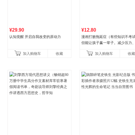
¥29.90
¥12.80
认知觉醒 开启自我改变的原动力
漫画打败拖延症（有些知识不考
但能让孩子赢一辈子。减少压力
强自信、把握机遇、培养自律，
加入购物车
收藏
加入购物车
收藏
合“小行动”触发大脑行动开