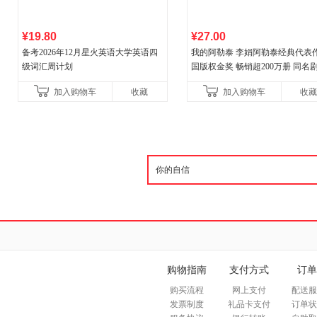
¥19.80
¥27.00
备考2026年12月星火英语大学英语四
我的阿勒泰 李娟阿勒泰经典代表作
级词汇周计划
国版权金奖 畅销超200万册 同名剧8
分爆款 北疆大地的旷野之梦 当当
加入购物车
收藏
加入购物车
收藏
购物指南
支付方式
订单
购买流程
网上支付
配送服
发票制度
礼品卡支付
订单状