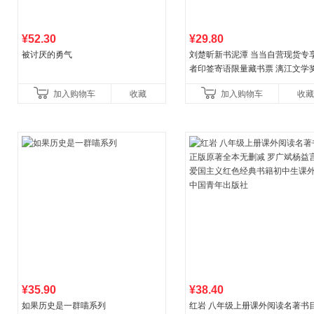
¥52.30
¥29.80
被讨厌的勇气
刘楚昕新书泥潭 当当自营现货专
者印签寄语限量藏书票 漓江文学
奖作品 现货充足下单优先发货 当
加入购物车
收藏
加入购物车
收藏
营
¥35.90
¥38.40
如果历史是一群喵系列
红岩 八年级上册课外阅读名著书目