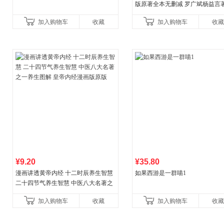
版原著全本无删减 罗广斌杨益言
国主义红色经典书籍初中生课外
加入购物车
收藏
加入购物车
收藏
国青年出版社
¥9.20
¥35.80
漫画讲透黄帝内经 十二时辰养生智慧
如果西游是一群喵1
二十四节气养生智慧 中医八大名著之
一养生图解 皇帝内经漫画版原版
加入购物车
收藏
加入购物车
收藏