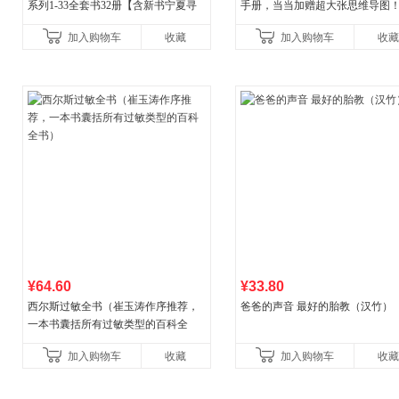
系列1-33全套书32册【含新书宁夏寻
手册，当当加赠超大张思维导图
宝记】当当自营正版6-12岁新疆海南
穆经典名著，1977年原版授权，
加入购物车
收藏
加入购物车
收藏
广东福建河北黑
书社最新修订！中学生
¥64.60
¥33.80
西尔斯过敏全书（崔玉涛作序推荐，
爸爸的声音 最好的胎教（汉竹）
一本书囊括所有过敏类型的百科全
书）
加入购物车
收藏
加入购物车
收藏