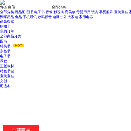
新
全部分类
窗
全部分类
尾品汇
图书
电子书
音像
影视
时尚美妆
母婴用品
玩具
孕婴服饰
童装童鞋
口
热搜:
汽车用品
食品
手机通讯
数码影音
电脑办公
大家电
家用电器
打
高级搜索
开
购物车
无
我的订单
障
全部商品分类
碍
图书
说
特装书
明
亲签书
页
电子书
面,
课程
按
正版教材
Ctrl
特色书城
加
童装童鞋
波
文创
浪
毛边本
键
打
开
导
盲
模
式
全部商品