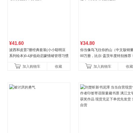
¥41.60
¥34.80
波西和皮普7册经典套装(小小聪明豆
你当像鸟飞往你的山（中文版销量
系列绘本)0-4岁低幼启蒙情绪管理习惯
00万册，比尔·盖茨年度特别推荐
养成绘本，引导宝宝认识接纳情绪培
顶《纽约时报》畅销榜80+周，这
加入购物车
收藏
加入购物车
收藏
养好品质，发现快
比你听说的还要