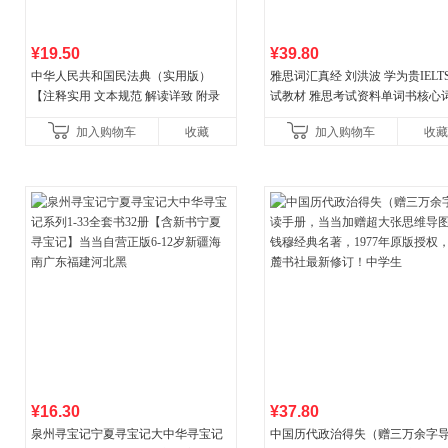
¥19.50
¥39.80
中华人民共和国民法典（实用版）
雅思词汇真经 刘洪波 学为贵IELT
【注释实用 文本规范 解读详致 附录
试教材 雅思考试资料单词书核心
丰富】团购电话:4001066666转6
书
加入购物车
收藏
加入购物车
收藏
¥16.30
¥37.80
泉州寻宝记宁夏寻宝记大中华寻宝记
中国历代政治得失（赠三万余字