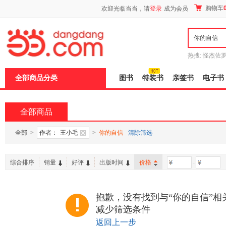
新
购物车
欢迎光临当当，请
登录
成为会员
窗
口
打
开
无
障
热搜:
怪杰佐
碍
谎
吾辈如神
说
全部商品分类
图书
特装书
亲签书
电子书
明
页
面,
按
全部商品
Ctrl
加
波
全部
>
作者：
王小毛
>
你的自信
清除筛选
浪
键
打
综合排序
销量
好评
出版时间
价格
-
开
导
盲
模
抱歉，没有找到与“你的自信”相
式
减少筛选条件
返回上一步