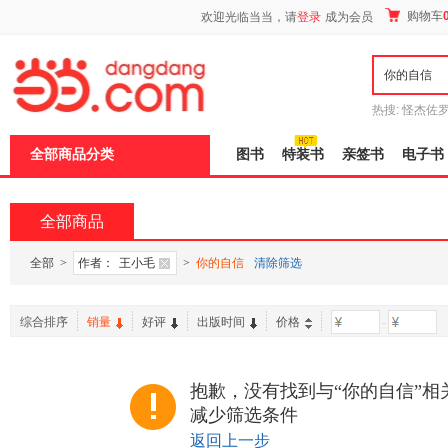
新
购物车
欢迎光临当当，请
登录
成为会员
窗
口
打
开
无
障
热搜:
怪杰佐
碍
谎
吾辈如神
说
全部商品分类
图书
特装书
亲签书
电子书
明
页
面,
按
全部商品
Ctrl
加
波
全部
>
作者：
王小毛
>
你的自信
清除筛选
浪
键
打
综合排序
销量
好评
出版时间
价格
-
开
导
盲
模
抱歉，没有找到与“你的自信”相
式
减少筛选条件
返回上一步