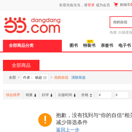
新
购物车
欢迎光临当当，请
登录
成为会员
窗
口
打
开
无
障
热搜:
白狼星
碍
师3
重建秦
说
全部商品分类
图书
特装书
亲签书
电子书
明
页
面,
按
全部商品
Ctrl
加
波
全部
>
作者：
杨超
>
你的自信
清除筛选
浪
键
打
综合排序
销量
好评
出版时间
价格
-
开
导
盲
模
抱歉，没有找到与“你的自信”相
式
减少筛选条件
返回上一步