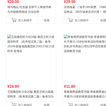
¥29.00
¥29.90
我与地坛 纪念版 百班千人寒假书单
河清海晏 （ 知乎24W高赞、1500
九年级推荐阅读 当当自营
论热议、200万读者含泪力荐！ 
晏，你去守护世间的海晏河清，
加入购物车
收藏
加入购物车
收藏
守护你！
¥19.90
¥11.80
王陆雅思听力剑20版 雅思王听力真题
青春期男孩教育书籍 青春期男孩
语料库 （机考笔试第二版）备考2026
手册10-18岁好爸爸送给青春期儿
年新版领跑雅思听力IELTS听力语料库
私房书男孩心理生理早恋性教育
加入购物车
收藏
加入购物车
收藏