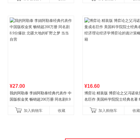
新增在
期教育书籍
¥27.00
¥16.60
我的阿勒泰 李娟阿勒泰经典代表作 中
博弈论 精装版 博弈论之父冯诺依
国版权金奖 畅销超200万册 同名剧8.9
名巨作 美国科学院院士经典名著 
分爆款 北疆大地的旷野之梦 当当自营
理论经济学博弈论的诡计策略书
加入购物车
收藏
加入购物车
收藏