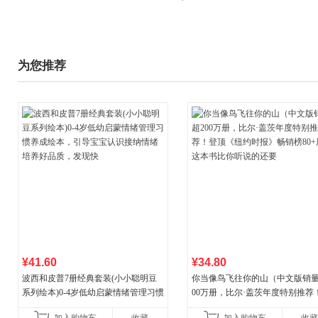
为您推荐
¥41.60
¥34.80
波西和皮普7册经典套装(小小聪明豆
你当像鸟飞往你的山（中文版销量
系列绘本)0-4岁低幼启蒙情绪管理习惯
00万册，比尔·盖茨年度特别推荐
养成绘本，引导宝宝认识接纳情绪培
顶《纽约时报》畅销榜80+周，这