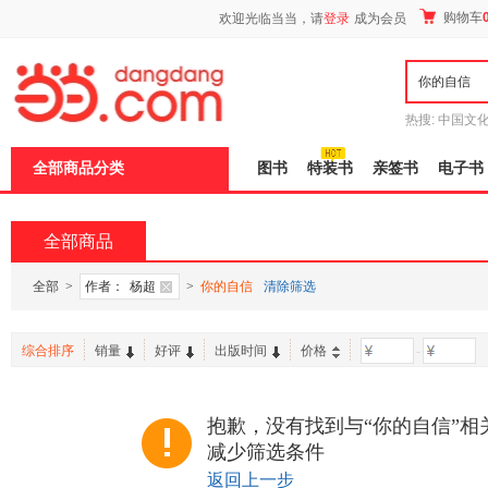
新
购物车
欢迎光临当当，请
登录
成为会员
窗
口
打
开
无
障
热搜:
中国文
碍
者从不说谎
说
全部商品分类
图书
特装书
亲签书
电子书
明
页
面,
按
全部商品
Ctrl
加
波
全部
>
作者：
杨超
>
你的自信
清除筛选
浪
键
打
综合排序
销量
好评
出版时间
价格
-
开
导
盲
模
抱歉，没有找到与“你的自信”相
式
减少筛选条件
返回上一步