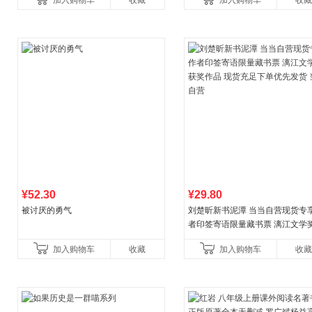
加入购物车
收藏
加入购物车
收藏
养好品质，发现快
比你听说的还要
¥52.30
¥29.80
被讨厌的勇气
刘楚昕新书泥潭 当当自营现货专
者印签寄语限量藏书票 漓江文学
奖作品 现货充足下单优先发货 当
加入购物车
收藏
加入购物车
收藏
营