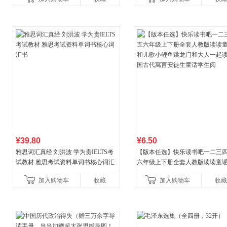
¥39.80
¥6.50
雅思词汇真经 刘洪波 学为贵IELTS考
【版本任选】快乐读书吧一二三
试教材 雅思考试资料单词书核心词汇
六年级上下册全套人教版读读童
书
儿歌小鲤鱼跳龙门和大人一起读
加入购物车
收藏
加入购物车
收藏
古代寓言安徒生童话学生阅