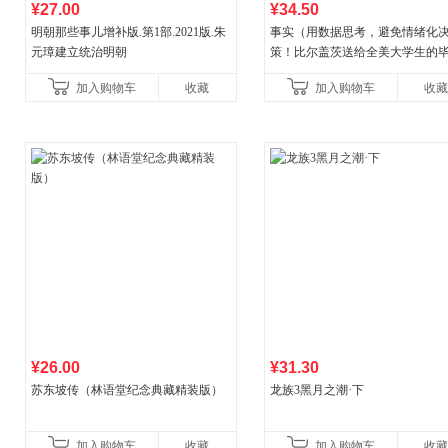
¥27.00
¥34.50
明朝那些事儿增补版.第1部.2021版.朱
事实（用数据思考，避免情绪化
元璋建立统治明朝
策！比尔盖茨送给全美大学生的
礼物！比尔盖茨逢人就推荐的热
加入购物车
收藏
加入购物车
收藏
书！）读客经管文库
¥26.00
¥31.30
苏东坡传（林语堂纪念典藏精装版）
龙族3黑月之潮·下
加入购物车
收藏
加入购物车
收藏