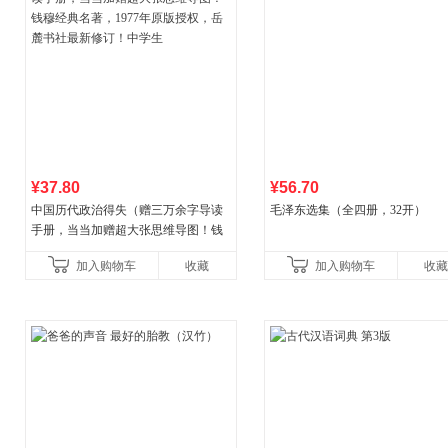
¥37.80
¥56.70
中国历代政治得失（赠三万余字导读
毛泽东选集（全四册，32开）
手册，当当加赠超大张思维导图！钱
穆经典名著，1977年原版授权，岳麓
加入购物车
收藏
加入购物车
收藏
书社最新修订！中学生