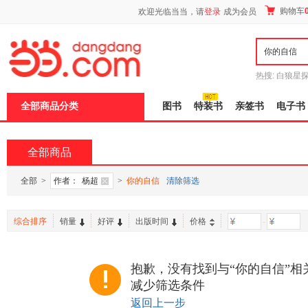
新
购物车
欢迎光临当当，请
登录
成为会员
窗
口
打
开
无
障
热搜:
白狼星
碍
师3
重建秦
说
全部商品分类
图书
特装书
亲签书
电子书
明
页
面,
按
全部商品
Ctrl
加
波
全部
>
作者：
杨超
>
你的自信
清除筛选
浪
键
打
综合排序
销量
好评
出版时间
价格
-
开
导
盲
模
抱歉，没有找到与“你的自信”相
式
减少筛选条件
返回上一步