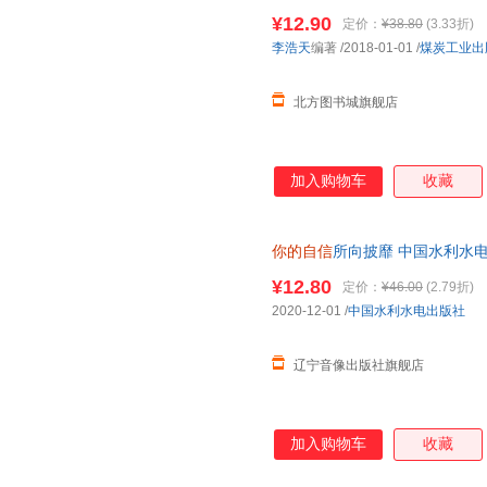
新华书店 正版全新书籍 正规发票
¥12.90
定价：
¥38.80
(3.33折)
李浩天
编著
/2018-01-01
/
煤炭工业出
北方图书城旗舰店
加入购物车
收藏
你的自信
所向披靡 中国水利水电
规发票
¥12.80
定价：
¥46.00
(2.79折)
2020-12-01
/
中国水利水电出版社
辽宁音像出版社旗舰店
加入购物车
收藏