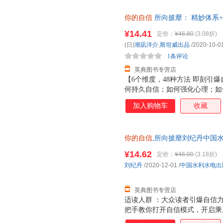
你的自信
所向披靡： 精妙体系
信力 定价46 8元 (日)潮凪洋介
¥14.41
定价：
¥46.80
(3.08折)
(日)
潮凪洋介
,
斯坦威出品
/2020-10-0
1条评论
英典图书专营店
【6个维度，48种方法 即刻引
何持久自信；如何强化心理；如
意成长；如何即刻行动。48种方
加入购物车
收藏
的不安定期”获取*自信；这样做，
勇敢参加“陌生人士的聚会”；两
长期合约，成为更好的自己；…
你的自信
,所向披靡刘纪丹中国水利水
实践】本书举出生活中的常见场
篇末做精当的总结，使读者无论
¥14.62
定价：
¥46.00
(3.18折)
获。励志的“燃”向语句和简明
刘纪丹
/2020-12-01
/
中国水利水电出
践”【令日本300000读者倾
介年
英典图书专营店
适读人群 ：大众读者引爆自信
把手教你打开自信模式，开启乘
你焦虑吗？建立自信不是盲目地