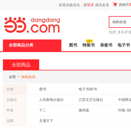
新
购物车
欢迎光临当当，请
登录
成为会员
窗
口
打
开
无
障
热搜:
多多罗
碍
传说
十日终
说
全部商品分类
图书
特装书
亲签书
电子书
明
页
面,
按
全部商品
Ctrl
加
波
全部
>
你的自信
浪
键
分类
图书
电子书/听书
打
开
出版社
人民邮电出版社
江苏文艺出版社
中国商
导
盲
机械工业出版社
中国中福会出版社
作者
十二
施琪嘉
约翰·戈
模
式
吉林文史出版社
煤炭工业出版社
晨光出
崔成爱
雾满拦江
奥里森·
品牌
文通天下
文化艺术出版社
中国妇女出版社
成都地
张宁
苏芩
胡自信