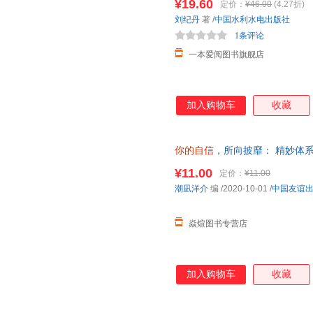
¥19.60
定价：
¥46.00
(4.27折)
刘纪丹
著
/
中国水利水电出版社
1条评论
一本爱阅图书旗舰店
加入购物车
收藏
你的自信
，所向披靡： 精妙体系
信力 潮凪洋介 中国友谊出版公司 9
¥11.00
定价：
¥11.00
潮凪洋介
编
/2020-10-01
/
中国友谊
焱煊图书专营店
加入购物车
收藏