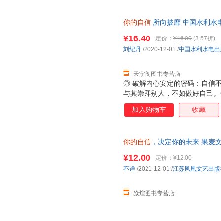
你的自信
所向披靡 中国水利水
85%城市次日达，团购优惠咨询
¥16.40
定价：
¥46.00
(3.57折)
刘纪丹
/2020-12-01
/
中国水利水电出
天宇阁图书专营店
◎ 破解内心安定的密码：自信
与其崇拜别人，不如做好自己。
的人肯对自己下狠手；悄悄努力
加入购物车
收藏
一次失败。◎ 从低自尊到高度
有什么来不及；别因得失心太重
你的自信
，决定你的未来 果麦
9787559463173
¥12.00
定价：
¥12.00
不详
/2021-12-01
/
江苏凤凰文艺出版
焱煊图书专营店