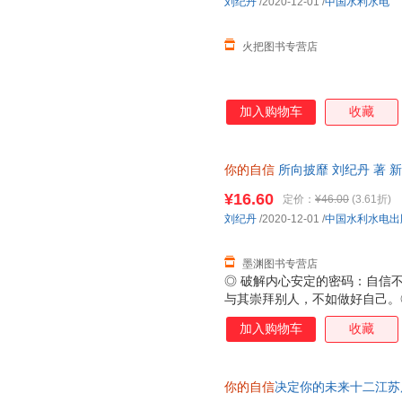
刘纪丹
/2020-12-01
/
中国水利水电
火把图书专营店
加入购物车
收藏
你的自信
所向披靡 刘纪丹 著 
达，团购优惠咨询在线客服！
¥16.60
定价：
¥46.00
(3.61折)
刘纪丹
/2020-12-01
/
中国水利水电出
墨渊图书专营店
◎ 破解内心安定的密码：自信
与其崇拜别人，不如做好自己。
的人肯对自己下狠手；悄悄努力
加入购物车
收藏
一次失败。◎ 从低自尊到高度
有什么来不及；别因得失心太重
你的自信
决定你的未来十二江苏凤凰