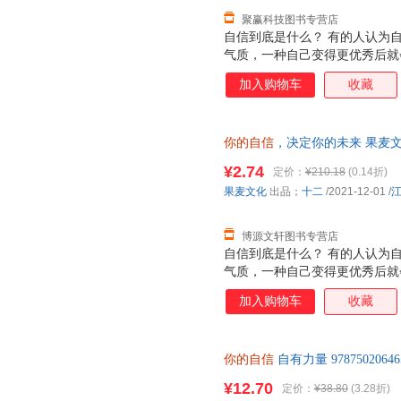
聚赢科技图书专营店
自信到底是什么？ 有的人认为
气质，一种自己变得更优秀后就
内心都拥有的火苗，只待你去将
加入购物车
收藏
可以后天习得的思维模式和习惯
心，相信自己就是这样好，才能
与世界的一种友好共存，不必蜷
你的自信
，决定你的未来 果麦文化 
方向，不断地拓展、拓展出枝叶
艺出版社 【速开发票，优质售
么，就会看见什么。
¥2.74
定价：
¥210.18
(0.14折)
果麦文化
出品；
十二
/2021-12-01
/
博源文轩图书专营店
自信到底是什么？ 有的人认为
气质，一种自己变得更优秀后就
内心都拥有的火苗，只待你去将
加入购物车
收藏
可以后天习得的思维模式和习惯
心，相信自己就是这样好，才能
与世界的一种友好共存，不必蜷
你的自信
自有力量 97875020
方向，不断地拓展、拓展出枝叶
么，就会看见什么。
¥12.70
定价：
¥38.80
(3.28折)