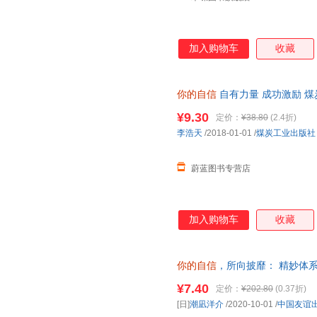
加入购物车
收藏
你的自信
自有力量 成功激励 煤
购优惠 正规发票
¥9.30
定价：
¥38.80
(2.4折)
李浩天
/2018-01-01
/
煤炭工业出版社
蔚蓝图书专营店
加入购物车
收藏
你的自信
，所向披靡： 精妙体系
信力 [日]潮凪洋介 9787505
¥7.40
定价：
¥202.80
(0.37折)
换】
[日]
潮凪洋介
/2020-10-01
/
中国友谊