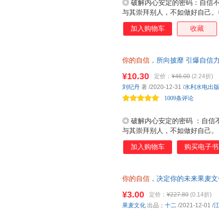
◎ 破解内心安定的密码：自信
与其崇拜别人，不如做好自己。
的人肯对自己下狠手；悄悄努力
加入购物车
收藏
一次失败。◎ 从低自尊到高度
有什么来不及；别因得失心太重
你的自信
，所向披靡 引爆自信
把手教你打开自信模式，开启乘
¥10.30
定价：
¥46.00
(2.24折)
你焦虑吗？建立自信不是盲目地
刘纪丹
著
/2020-12-31
/
水利水电出
解开勇往直前的奥秘
1009条评论
◎ 破解内心安定的密码 ：自
与其崇拜别人，不如做好自己。 
秀的人肯对自己下狠手；悄悄努
加入购物车
购买电子书
某一次失败。 ◎ 从低自尊到高
动，没有什么来不及；别因得失
他畅销书：
你的自信
，决定你的未来果麦文
9787559463173 正版旧
¥3.00
定价：
¥227.80
(0.14折)
果麦文化
出品；
十二
/2021-12-01
/