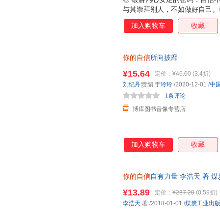
与其崇拜别人，不如做好自己。
的人肯对自己下狠手；悄悄努力
加入购物车
收藏
一次失败。◎ 从低自尊到高度
有什么来不及；别因得失心太重
你的自信
所向披靡
¥15.64
定价：
¥46.00
(3.4折)
刘纪丹|
责编:
于玲玲
/2020-12-01
/
中
1条评论
博库图书音像专营店
加入购物车
收藏
你的自信
自有力量 李浩天 著 
7天无理由退换】
¥13.89
定价：
¥237.20
(0.59折)
李浩天
著
/2018-01-01
/
煤炭工业出