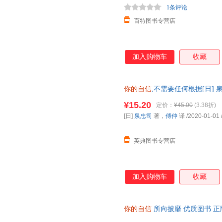
1条评论
百特图书专营店
加入购物车
收藏
你的自信
,不需要任何根据[日]
9787307178069
¥15.20
定价：
¥45.00
(3.38折)
[日]
泉忠司
著，
傅仲
译
/2020-01-01
英典图书专营店
加入购物车
收藏
你的自信
所向披靡 优质图书 正