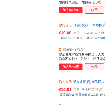
如何持久自信；如何强化心理；
刻意成长；如何即刻行动。 48
加入购物车
收藏
从“频繁的不安定期”获取自信；
说“NO”； 勇敢参加“陌生人士
社会建立长期合约，成为更好的自
你的自信
，所向披靡： 精妙体系
放下书马上实践】 本书举出生
信力[日]潮凪洋介中国友谊出版
的点，并在篇末做精当的总结，
¥10.60
定价：
¥292.05
(0.37折)
一套，电子发票！
读，并有所收获。励志的“燃”
[日]
潮凪洋介
/2020-10-01
/
中国友谊
者“放下书就去实践” 【令日本3
之路】 作者潮凪洋
丽德图书专营店
你是否经常感觉身不由己，无力
你会不会把：“没办法，我只能
信！ 自信不是与生俱来的，更
加入购物车
收藏
得。 本书就为你提供了48个
去运用，就可以快速提升自信力
好了；想要建立自信，只要从这
你的自信
所向披靡(日)潮凪洋介
你告别软弱退缩的人生，成就充
正版微瑕,自有库房,消毒发货,品
¥10.81
定价：
¥46.80
(2.31折)
购
(日)
潮凪洋介
著
陈娴若
译
/2020-10-