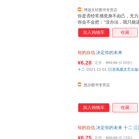
博源文轩图书专营店
你是否经常感觉身不由己，无力
你会不会把：“没办法，我只能
信！ 自信不是与生俱来的，更
加入购物车
收藏
得。 本书就为你提供了48个
去运用，就可以快速提升自信力
好了；想要建立自信，只要从这
你的自信
,决定你的未来
你告别软弱退缩的人生，成就充
¥6.28
定价：
¥92.56
(0.68折)
十二
/2021-11-01
/
江苏凤凰文艺出版
悠尔图书专营店
加入购物车
收藏
你的自信
,决定你的未来 十二 江苏
¥6.75
定价：
¥93.50
(0.73折)