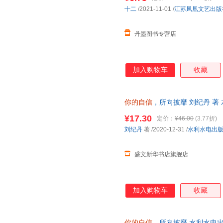
十二
/2021-11-01
/
江苏凤凰文艺出版
丹墨图书专营店
加入购物车
收藏
你的自信
，所向披靡 刘纪丹 著
¥17.30
定价：
¥46.00
(3.77折)
刘纪丹
著
/2020-12-31
/
水利水电出
盛文新华书店旗舰店
加入购物车
收藏
你的自信
，所向披靡 水利水电