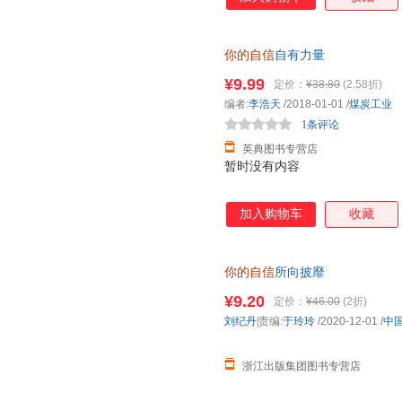
功迟早会笑脸相迎。人生，只有
自信自有力量》教你如何利用自
你的自信
自有力量
¥9.99
定价：
¥38.80
(2.58折)
编者:
李浩天
/2018-01-01
/
煤炭工业
1条评论
英典图书专营店
暂时没有内容
加入购物车
收藏
你的自信
所向披靡
¥9.20
定价：
¥46.00
(2折)
刘纪丹|
责编:
于玲玲
/2020-12-01
/
中
浙江出版集团图书专营店