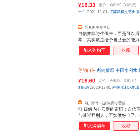
¥18.33
定价：
¥49.80
(3.69折)
十二
/2021-11-01
/
江苏凤凰文艺出版
英典图书专营店
自信并非与生俱来，而是可以后
本，其实就是给予自己爱的能力
后，作家十二诚意新作。教你用
加入购物车
收藏
命里，把当下活成你想要的未来。
练习自信的方法，36句自信心锚
诚意力荐：“能把自信总结成方
你的自信
所向披靡 中国水利水
了。” ◇自信的力量会给人生
85%城市次日达，团购优惠咨询
领域人士的采访：青音、采铜、
¥16.60
定价：
¥46.00
(3.61折)
的人生与感悟中汲取向上的力量
刘纪丹
/2020-12-01
/
中国水利水电出
自己，因为不够自信而错失了某
二老师的这本书告诉了我们
四川新华书店教育专营店
◎ 破解内心安定的密码：自信
与其崇拜别人，不如做好自己。
的人肯对自己下狠手；悄悄努力
加入购物车
收藏
一次失败。◎ 从低自尊到高度
有什么来不及；别因得失心太重