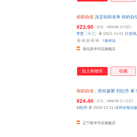
有什么来不及；别因得失心太重
你的自信
决定你的未来 你的自
¥23.90
定价：
¥49.80
(4.8折)
李慧
（
十二
）著
/2021-11-01
/
江苏凤
1条评论
湖北新华书店旗舰店
加入购物车
收藏
你的自信
，所向披靡 刘纪丹 著 9
正版书籍】
¥24.40
定价：
¥46.00
(5.31折)
刘纪丹
著
/2020-12-31
/
水利水电出
辽宁新华书店旗舰店