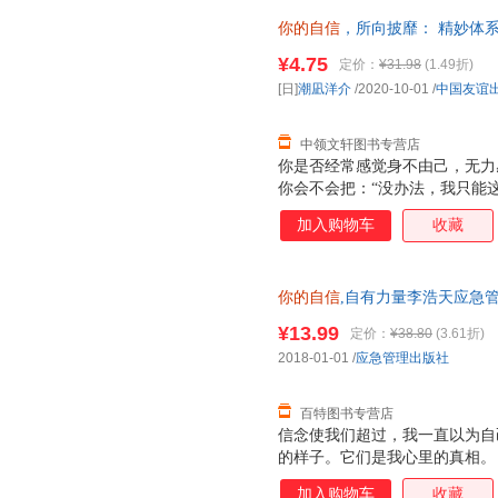
你的自信
，所向披靡： 精妙体系
信力 [日]潮凪洋介 中国友谊
¥4.75
定价：
¥31.98
(1.49折)
7天无理由退换】
[日]
潮凪洋介
/2020-10-01
/
中国友谊
中领文轩图书专营店
你是否经常感觉身不由己，无力
你会不会把：“没办法，我只能
信！ 自信不是与生俱来的，更
加入购物车
收藏
得。 本书就为你提供了48个
去运用，就可以快速提升自信力
好了；想要建立自信，只要从这
你的自信
,自有力量李浩天应急管理出
你告别软弱退缩的人生，成就充
¥13.99
定价：
¥38.80
(3.61折)
2018-01-01
/
应急管理出版社
百特图书专营店
信念使我们超过，我一直以为自
的样子。它们是我心里的真相。
于信念。人生多艰，但是只要坚
加入购物车
收藏