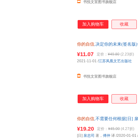
书悦文宣图书旗舰店
加入购物车
收藏
你的自信
,决定你的未来(签名版
微瑕,自有库房,消毒发货,品质保
¥11.07
定价：
¥49.80
(2.23折)
2021-11-01
/
江苏凤凰文艺出版社
书悦文宣图书旗舰店
加入购物车
收藏
你的自信
,不需要任何根据[日]
9787307178069
¥19.20
定价：
¥45.00
(4.27折)
[日]
泉忠司
著，
傅仲
译
/2020-01-01