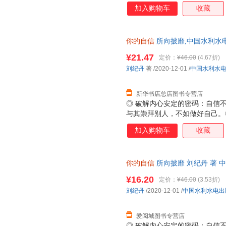
加入购物车
收藏
你的自信
所向披靡,中国水利水
全新 正规发票 多仓就近发货 
¥21.47
定价：
¥46.00
(4.67折)
13284178503
刘纪丹
著
/2020-12-01
/
中国水利水
新华书店总店图书专营店
◎ 破解内心安定的密码：自信
与其崇拜别人，不如做好自己。
的人肯对自己下狠手；悄悄努力
加入购物车
收藏
一次失败。◎ 从低自尊到高度
有什么来不及；别因得失心太重
你的自信
所向披靡 刘纪丹 著 
发货，85%城市次日达，团购
¥16.20
定价：
¥46.00
(3.53折)
刘纪丹
/2020-12-01
/
中国水利水电出
爱阅城图书专营店
◎ 破解内心安定的密码：自信