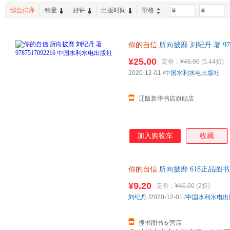
海南出版社
光明日报出版社
浙江教
斯坦威
帕特森
刘畅
综合排序
销量
好评
出版时间
价格
-
湖南文艺出版社
北京联合出版公司
未来出
戴尔·卡耐基
罗伯特·罗素
朱悦玮
人民文学出版社
新世界出版社
百花洲
余治莹
吴琼
王鹏
你的自信
所向披靡 刘纪丹 著 97
台海出版社
人民卫生出版社
千太阳
宁宇
美同
书籍 多仓发货 正规发票
电子工业出版社
¥25.00
中国华侨出版社
四川教
定价：
¥46.00
(5.44折)
刘墉
李晶
克莱尔·
2020-12-01
/
中国水利水电出版社
石油工业出版社
中国轻工业出版社
天地出
卡梅隆˙迪亚茨
金武贵
加藤谛
二十一世纪出版社
江苏科学技术出版社
吉林美
冠诚
弗吉尼亚·索伦森
东野圭
辽版新华书店旗舰店
中华工商联合出版社
当代中国出版社
武汉大
北京理工大学出版社
北京师范大学出版社
天津人
少年儿童出版社
上海社会科学院出版社
加入购物车
收藏
江西人民出版社
江西教育出版社
江苏人
长江文艺出版社
北方文艺出版社
郑州大
你的自信
所向披靡 618正品图书限时
海天出版社
北京时代华文书局
10，149-15！
¥9.20
定价：
¥46.00
(2折)
中国经济出版社
中国青年出版社
刘纪丹
/2020-12-01
/
中国水利水电出
海豚出版社
线装书局
贵州人
搜书图书专营店