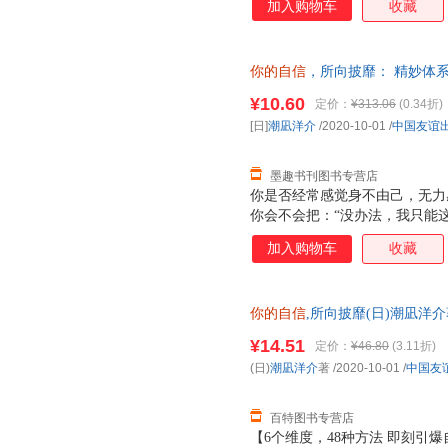
加入购物车
收藏
带你解开勇往直前的奥秘。 ◎
是有足够勇气去面对未知。与其
卑、不安、焦虑等问题：优秀的
你的自信
，所向披靡： 精妙体系
有人；不要放任自己沉沦于某一
信力[日]潮凪洋介中国友谊出版
不必要的牵绊；及时行动，没有
¥10.60
定价：
¥313.06
(0.34折)
一套，电子发票！
[日]
潮凪洋介
/2020-10-01
/
中国友谊
墨趣书刊图书专营店
你是否经常感觉身不由己，无力
你会不会把：“没办法，我只能
信！ 自信不是与生俱来的，更
加入购物车
收藏
得。 本书就为你提供了48个
去运用，就可以快速提升自信力
好了；想要建立自信，只要从这
你的自信
,所向披靡(日)潮凪洋介著
你告别软弱退缩的人生，成就充
¥14.51
定价：
¥46.80
(3.11折)
(日)
潮凪洋介
著
/2020-10-01
/
中国友
百特图书专营店
【6个维度，48种方法 即刻引