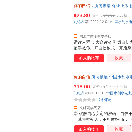
你的自信
，所向披靡 保证正版 
¥23.80
定价：
¥46.00
(5.18折)
刘纪丹
著
/2020-12-01
/
中国水利水
书海寻梦图书专营店
适读人群 ：大众读者 引爆自
把手教你打开自信模式，开启乘
你焦虑吗？建立自信不是盲目地
加入购物车
收藏
带你解开勇往直前的奥秘。 ◎
是有足够勇气去面对未知。与其
卑、不安、焦虑等问题：的人肯
你的自信
所向披靡 中国水利水
人；不要放任自己沉沦于某一次
85%城市次日达，团购优惠咨询
必要的牵绊；及时行动，没有什
¥18.00
定价：
¥46.00
(3.92折)
刘纪丹
/2020-12-01
/
中国水利水电出
2条评论
文轩网旗舰店
◎ 破解内心安定的密码：自信
与其崇拜别人，不如做好自己。
的人肯对自己下狠手；悄悄努力
加入购物车
收藏
一次失败。◎ 从低自尊到高度