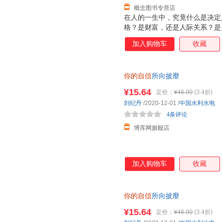
概念图书专营店
在人的一生中，究竟什么是决定
格？是财富，还是人际关系？是
自己必须相信自己，自己必须看
加入购物车
收藏
此，才能走向成功。《你的自信
的价值、潜能，当这价值与潜能
有。所以，不要去埋怨上天的不
你的自信
所向披靡
不公平与偏心的根源都在自己身
好事就随之而来了。
¥15.64
定价：
¥46.00
(3.4折)
刘纪丹
/2020-12-01
/
中国水利水电
4条评论
博库网旗舰店
加入购物车
收藏
你的自信
所向披靡
¥15.64
定价：
¥46.00
(3.4折)