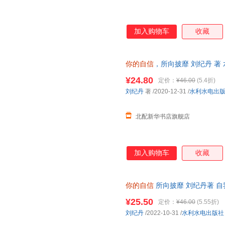
加入购物车
收藏
你的自信
，所向披靡 刘纪丹 著
全新书籍 正规发票 多仓就近发
¥24.80
定价：
¥46.00
(5.4折)
刘纪丹
著
/2020-12-31
/
水利水电出
北配新华书店旗舰店
加入购物车
收藏
你的自信
所向披靡 刘纪丹著 
¥25.50
定价：
¥46.00
(5.55折)
刘纪丹
/2022-10-31
/
水利水电出版社