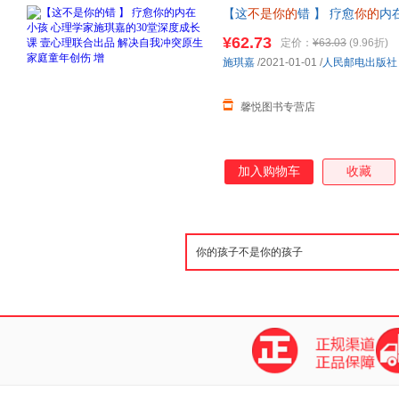
【这
不是你的
错 】 疗愈
你的
内
心理联合出品 解决自我冲突原生
¥62.73
定价：
¥63.03
(9.96折)
当当客服
施琪嘉
/2021-01-01
/
人民邮电出版社
馨悦图书专营店
加入购物车
收藏