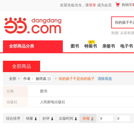
新
购物车
欢迎光临当当，请
登录
成为会员
窗
口
打
开
无
障
热搜:
从前有
碍
五种时间
9
说
全部商品分类
图书
特装书
亲签书
电子书
明
页
面,
按
全部商品
Ctrl
加
波
全部
>
作者：
施琪嘉
>
你的孩子不是你的孩子
清除筛选
浪
键
分类
图书
打
开
出版社
人民邮电出版社
导
盲
模
综合排序
销量
好评
出版时间
价格
-
式