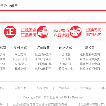
指南
支付方式
订单服务
配送方式
退换货
流程
网上支付
配送服务查询
当日递
退换货服务查询
制度
礼品卡支付
订单状态说明
次日达
自助申请退换货
协议
银行转账
自助取消订单
订单自提
退换货进度查询
优惠
礼券支付
自助修改订单
验货与签收
退款方式和时间
联盟
|
当当招商
|
机构销售
|
手机当当
|
官方Blog
|
知
Copyright 2004 - 2024 当当网. All Rights Reserved
9号
|
出版物经营许可证 新出发京批字第直0673号
|
食品经营许可证：JY1110