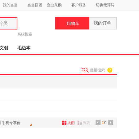
我的当当
当当拼团
企业采购
客户服务
切换无障碍
分类
我的订单
购物车
类
高级搜索
文创
毛边本
批量搜索
妆
品
饰
鞋
用
饰
手机专享价
大图
列表
1
/1