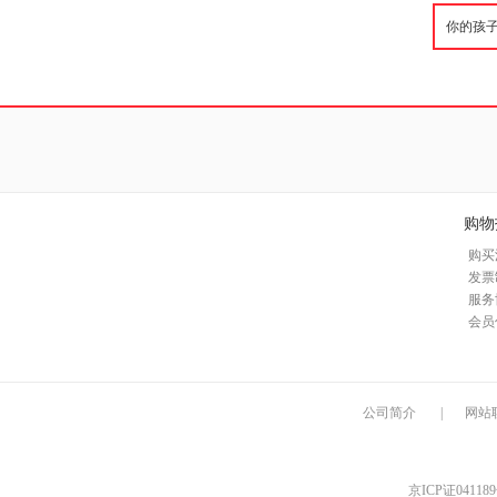
购物
购买
发票
服务
会员
公司简介
|
网站
京ICP证04118