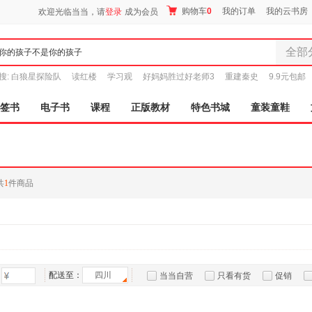
购物车
0
我的订单
我的云书房
欢迎光临当当，请
登录
成为会员
全部
全部分
搜:
白狼星探险队
读红楼
学习观
好妈妈胜过好老师3
重建秦史
9.9元包邮
尾品汇
图书
签书
电子书
课程
正版教材
特色书城
童装童鞋
电子书
音像
影视
时尚美
共
1
件商品
母婴用
玩具
孕婴服
童装童
家居日
家具装
配送至：
四川
当当自营
只看有货
促销
服装
特卖
预售
入驻商家
鞋