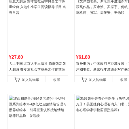
¥27.60
¥61.80
乡土中国 北京大学出版社 原著版新版
置身事内：中国政府与经济发展（
无删减 费孝通社会学奠基之作传世经
津图书奖、新京报年度通识写作获
典 入选中小学生阅读指导书目 当当自
作品，罗永浩、罗振宇、何帆、刘
加入购物车
收藏
加入购物车
收藏
营
菘、张军、周黎安、王烁联