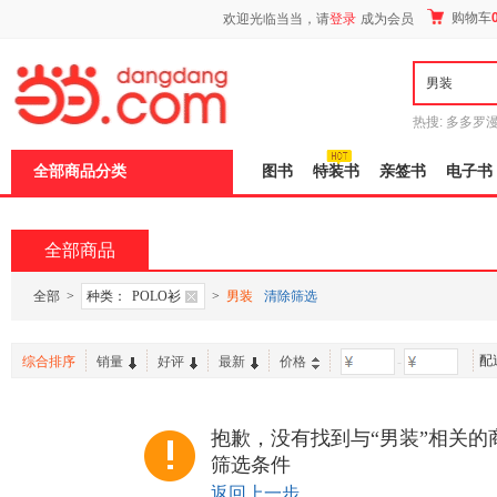
新
购物车
欢迎光临当当，请
登录
成为会员
窗
口
打
开
无
障
热搜:
多多罗
碍
传说
十日终
说
全部商品分类
图书
特装书
亲签书
电子书
明
页
面,
按
全部商品
Ctrl
加
波
全部
>
种类：
POLO衫
>
男装
清除筛选
浪
键
打
配
综合排序
销量
好评
最新
价格
-
开
导
盲
模
抱歉，没有找到与“男装”相关的
式
筛选条件
返回上一步