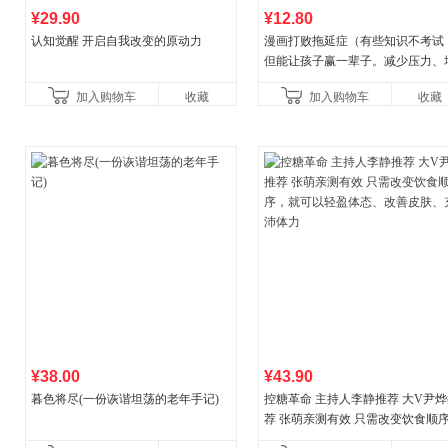
¥29.90
¥12.80
认知觉醒 开启自我改变的原动力
漫画打败拖延症（有些知识不考试
但能让孩子赢一辈子。减少压力、
强自信、把握机遇、培养自律，结
加入购物车
收藏
加入购物车
收藏
合“小行动”触发大脑行动开
¥38.00
¥43.90
暮色将尽(一份诙谐坦荡的老年手记)
控糖革命 主持人李静推荐 大V尹
荐 张萌亲测有效 只需改变饮食顺
就可以轻盈体态、改善皮肤、充沛