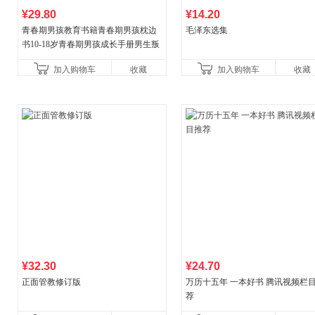
¥29.80
¥14.20
青春期男孩教育书籍青春期男孩枕边
毛泽东选集
书10-18岁青春期男孩成长手册男生叛
逆期非暴力家庭教育父母心理学性教
加入购物车
收藏
加入购物车
收藏
育书
¥32.30
¥24.70
正面管教修订版
万历十五年 一本好书 腾讯视频栏
荐