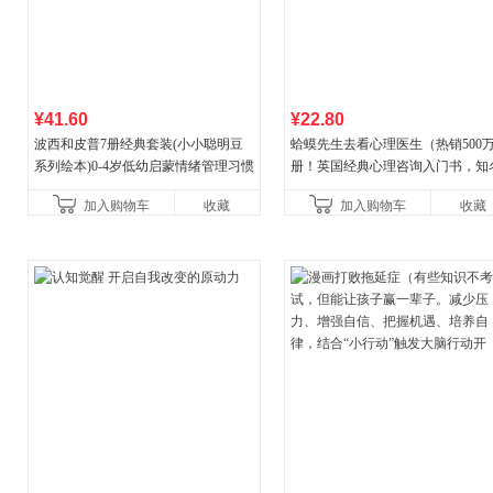
¥41.60
¥22.80
波西和皮普7册经典套装(小小聪明豆
蛤蟆先生去看心理医生（热销500
系列绘本)0-4岁低幼启蒙情绪管理习惯
册！英国经典心理咨询入门书，知
养成绘本，引导宝宝认识接纳情绪培
心理学家李松蔚强烈推荐）
加入购物车
收藏
加入购物车
收藏
养好品质，发现快