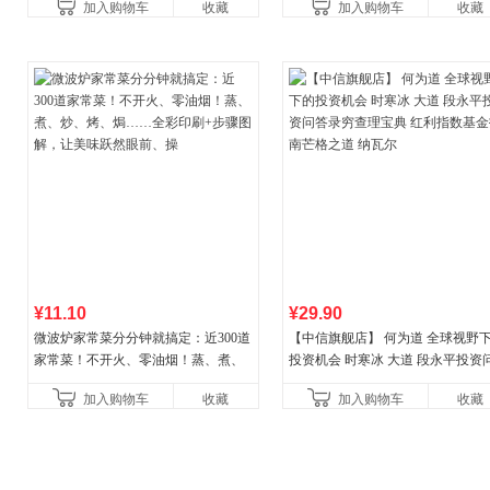
加入购物车
收藏
加入购物车
收藏
力
¥11.10
¥29.90
微波炉家常菜分分钟就搞定：近300道
【中信旗舰店】 何为道 全球视野
家常菜！不开火、零油烟！蒸、煮、
投资机会 时寒冰 大道 段永平投资
炒、烤、焗……全彩印刷+步骤图解，
答录穷查理宝典 红利指数基金指南
加入购物车
收藏
加入购物车
收藏
让美味跃然眼前、操
格之道 纳瓦尔