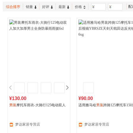
配
综合排序
销量
好评
最新
价格
-
¥130.00
¥90.00
男装
摩托车雨衣-大骑行125电动双人
适用雅马哈
男装
跨骑125摩托车150
加大加厚男士全身防暴雨雨披6xl
视镜YBRSZE天剑天戟田达反光镜6
梦达家居专营店
梦达家居专营店