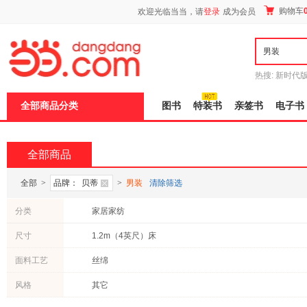
新
购物车
欢迎光临当当，请
登录
成为会员
窗
口
打
开
无
障
热搜:
新时代
碍
有兽焉全集
说
全部商品分类
图书
特装书
亲签书
电子书
明
页
面,
按
全部商品
Ctrl
加
波
全部
>
品牌：
贝蒂
>
男装
清除筛选
浪
键
分类
家居家纺
打
开
尺寸
1.2m（4英尺）床
导
盲
模
面料工艺
丝绵
式
风格
其它