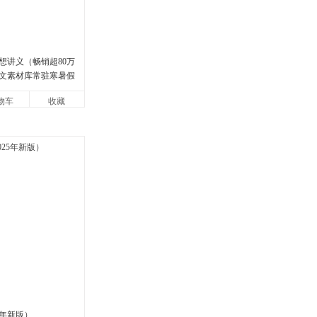
想讲义（畅销超80万
文素材库常驻寒暑假
说导师刘擎经典之作
物车
收藏
，哲学知
5年新版）