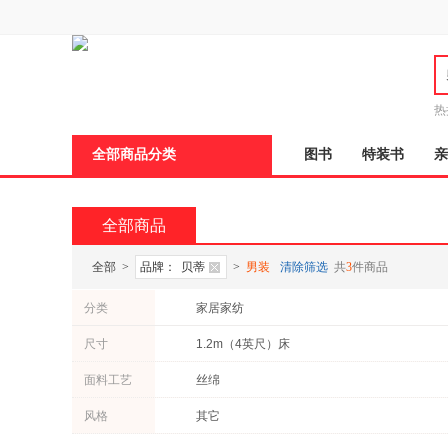
新
窗
口
打
开
无
障
热
碍
说
全部商品分类
图书
特装书
亲
明
页
面,
按
全部商品
Ctrl
加
波
全部
>
品牌：
贝蒂
>
男装
清除筛选
共
3
件商品
浪
键
分类
家居家纺
打
开
尺寸
1.2m（4英尺）床
导
盲
模
面料工艺
丝绵
式
风格
其它