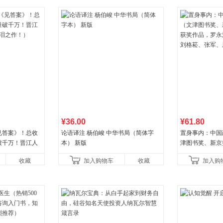
¥36.00
¥61.80
见答案》！总收
论语译注 杨伯峻 中华书局（简体字
置身事内：中国
破千万！晋江人
本） 新版
津图书奖、新京
泪之作！）
作品，罗永浩、
收藏
加入购物车
收藏
加入购
菘、张军、周黎