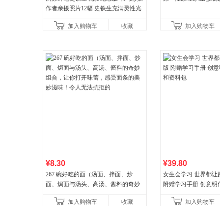
作者亲摄照片12幅 史铁生充满灵性光
辉的生命笔记 当当自营图书
加入购物车
收藏
加入购物车
¥8.30
¥39.80
267 碗好吃的面（汤面、拌面、炒
女生会学习 世界都让
面、焗面与汤头、高汤、酱料的奇妙
附赠学习手册 创意明
组合，让你打开味蕾，感受面条的美
料包
加入购物车
收藏
加入购物车
妙滋味！令人无法抗拒的