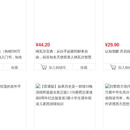
¥44.20
¥29.90
（热销500万
纳瓦尔宝典：从白手起家到财务自
认知觉醒 开启
询入门书，知名
由，硅谷知名天使投资人纳瓦尔智慧
推荐）
箴言录
收藏
加入购物车
收藏
加入购