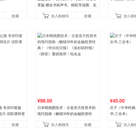
享版 赠全书有声书、精彩导读图、实
操教学视频 官方全新升级版 三大专属
收藏
加入购物车
收藏
加入购
权益
¥98.00
¥45.00
路 专供印签版
日本蜡烛图技术：古老东方投资术的
庄子（中华经典
信片 试听课和资
现代指南（畅销30年的金融投资经
书-三全本）
典！《华尔街日报》《洛杉矶时报》
收藏
加入购物车
收藏
加入购
《财富》重磅推荐！知名金