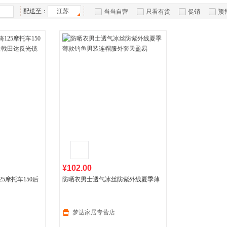
箱包皮
配送至：
江苏
当当自营
只看有货
促销
预
手表饰
运动户
汽车用
食品
手机通
数码影
电脑办
大家电
家用电
¥102.00
25摩托车150后
防晒衣男士透气冰丝防紫外线夏季薄
戟田达反光镜6xg
款钓鱼
男装
连帽服外套天盈易
梦达家居专营店