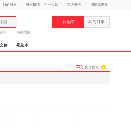
我的当当
当当拼团
企业采购
客户服务
切换无障碍
分类
我的订单
购物车
类
元包邮
高级搜索
文创
毛边本
批量搜索
妆
品
饰
鞋
用
饰