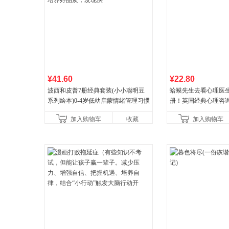
¥41.60
¥22.80
波西和皮普7册经典套装(小小聪明豆
蛤蟆先生去看心理医生
系列绘本)0-4岁低幼启蒙情绪管理习惯
册！英国经典心理咨
养成绘本，引导宝宝认识接纳情绪培
心理学家李松蔚强烈
加入购物车
收藏
加入购物车
养好品质，发现快