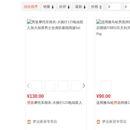
综合排序
销量
好评
最新
价格
-
¥130.00
¥90.00
男装
摩托车雨衣-大骑行125电动双人
适用雅马哈
男装
跨骑1
加大加厚男士全身防暴雨雨披6xl
视镜YBRSZE天剑天
梦达家居专营店
梦达家居专营店