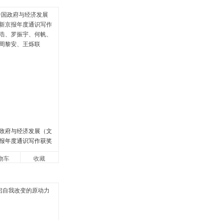
政府与经济发展（文
报年度通识写作获奖
罗振宇、何帆、刘格
物车
收藏
安、王烁联