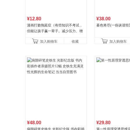
¥12.80
¥38.00
漫画打败拖延症（有些知识不考试，
暮色将尽(一份诙谐坦
但能让孩子赢一辈子。减少压力、增
强自信、把握机遇、培养自律，结
加入购物车
收藏
加入购物车
合“小行动”触发大脑行动开
¥48.00
¥29.80
病隙碎笔史铁生 光影纪念版 书内彩插
第一性原理穿透思维