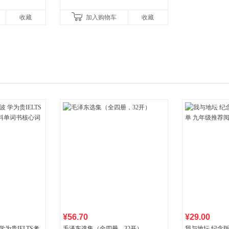
收藏
加入购物车
收藏
¥56.70
¥29.00
为贵IELTS考
毛泽东选集（全四册，32开）
我与地坛 纪念