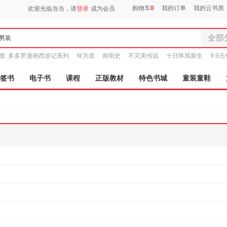
购物车
0
我的订单
我的云书房
欢迎光临当当，请
登录
成为会员
全部
全部分
搜:
多多罗漫画西游记系列
何为道
南明史
不完美传说
十日终焉新生
9.9
尾品汇
图书
签书
电子书
课程
正版教材
特色书城
童装童鞋
电子书
音像
影视
时尚美
母婴用
玩具
孕婴服
童装童
家居日
家具装
服装
鞋