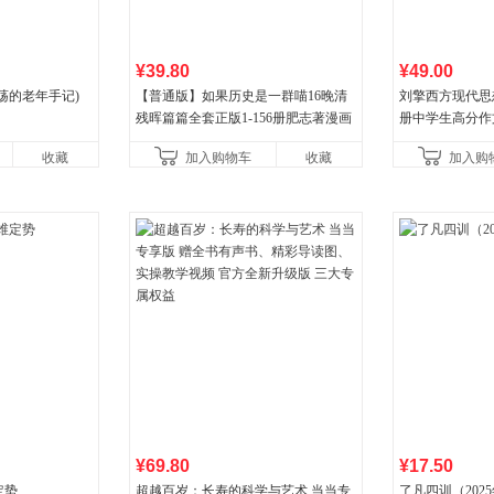
¥39.80
¥49.00
荡的老年手记)
【普通版】如果历史是一群喵16晚清
刘擎西方现代思
残晖篇篇全套正版1-156册肥志著漫画
册中学生高分作
8周年纪念版套装3册小学生课外阅读
阅读书单，奇葩
收藏
加入购物车
收藏
加入购
儿童西游喵知识
讲透西方思想史
¥69.80
¥17.50
定势
超越百岁：长寿的科学与艺术 当当专
了凡四训（202