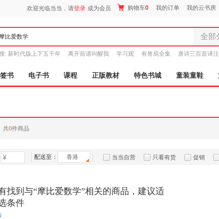
购物车
0
我的订单
我的云书房
欢迎光临当当，请
登录
成为会员
全部
全部分
搜:
新时代版上下五千年
离开前请叫醒我
学习观
有兽焉全集
唐诗三百首译注
尾品汇
图书
签书
电子书
课程
正版教材
特色书城
童装童鞋
电子书
音像
影视
时尚美
共
0
件商品
母婴用
玩具
配送至：
香港
孕婴服
当当自营
只看有货
促销
童装童
特卖
预售
入驻商家
家居日
有找到与“摩比爱数学”相关的商品，建议适
家具装
选条件
服装
步
鞋