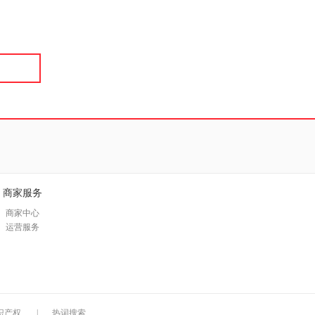
具
品
外
品
讯
音
公
器
商家服务
商家中心
运营服务
识产权
|
热词搜索