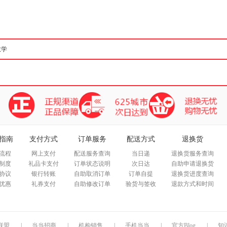
箱包皮
手表饰
运动户
汽车用
食品
手机通
数码影
电脑办
大家电
家用电
指南
支付方式
订单服务
配送方式
退换货
流程
网上支付
配送服务查询
当日递
退换货服务查询
制度
礼品卡支付
订单状态说明
次日达
自助申请退换货
协议
银行转账
自助取消订单
订单自提
退换货进度查询
优惠
礼券支付
自助修改订单
验货与签收
退款方式和时间
联盟
|
当当招商
|
机构销售
|
手机当当
|
官方Blog
|
知