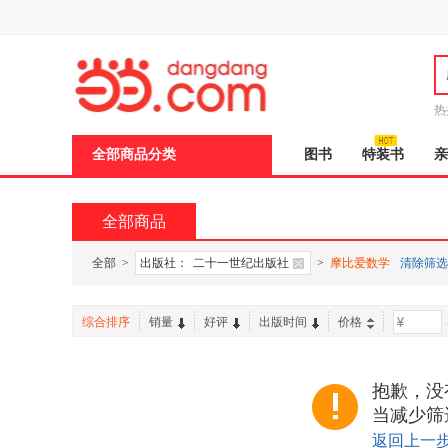
新
窗
口
打
开
无
障
热
碍
邮
说
全部商品分类
图书
特装书
亲
明
页
面,
按
全部商品
Ctrl
加
波
全部
>
出版社：
二十一世纪出版社
>
摩比爱数学
清除筛选
浪
键
打
综合排序
销量
好评
出版时间
价格
-
开
导
盲
模
抱歉，没
式
当减少筛
返回上一