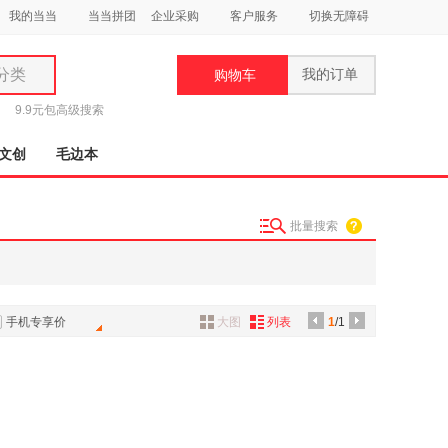
我的当当
当当拼团
企业采购
客户服务
切换无障碍
分类
我的订单
购物车
类
9.9元包
高级搜索
文创
毛边本
批量搜索
妆
品
饰
手机专享价
大图
列表
1
/1
鞋
用
饰