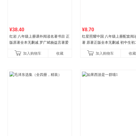
¥38.40
¥8.70
红岩 八年级上册课外阅读名著书目 正
红星照耀中国 八年级上册配套阅
版原著全本无删减 罗广斌杨益言著爱
著 原著正版全本无删减 初中生初
国主义红色经典书籍初中生课外书中
外阅读
加入购物车
收藏
加入购物车
收藏
国青年出版社