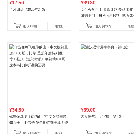
¥17.50
¥39.80
了凡四训（2025年新版）
女生会学习 世界都让路 专供印签
附赠学习手册 创意明信片 试听课
料包
加入购物车
收藏
加入购物车
收藏
¥34.80
¥39.00
你当像鸟飞往你的山（中文版销量超2
古汉语常用字字典（第6版）
00万册，比尔·盖茨年度特别推荐！登
顶《纽约时报》畅销榜80+周，这本书
加入购物车
收藏
加入购物车
收藏