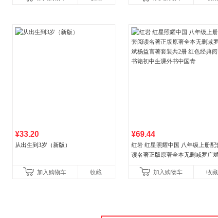
¥33.20
¥69.44
从出生到3岁（新版）
红岩 红星照耀中国 八年级上册配
读名著正版原著全本无删减罗广
益言著套装共2册 红色经典阅读书
加入购物车
收藏
加入购物车
收藏
初中生课外书中国青