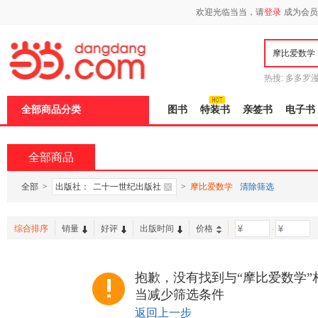
欢迎光临当当，请
登录
成为会员
热搜:
多多罗
传说
十日终
全部商品分类
图书
特装书
亲签书
电子书
全部商品
全部
>
出版社：
二十一世纪出版社
>
摩比爱数学
清除筛选
综合排序
销量
好评
出版时间
价格
-
抱歉，没有找到与“摩比爱数学”
当减少筛选条件
返回上一步