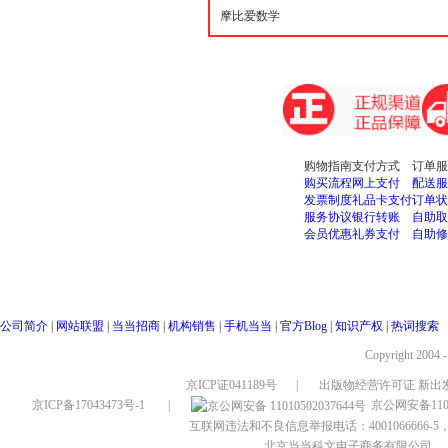
购物指南
支付方式
订单服
购买流程
网上支付
配送服
发票制度
礼品卡支付
订单状
服务协议
银行转账
自助取
会员优惠
礼券支付
自助修
公司简介
|
网站联盟
|
当当招商
|
机构销售
|
手机当当
|
官方Blog
|
知识产权
|
热词搜索
Copyright 2004 
京ICP证041189号
|
出版物经营许可证 新出发
京ICP备17043473号-1
|
京公网安备1101
互联网违法和不良信息举报电话：4001066666-5，
北京当当科文电子商务有限公司
，