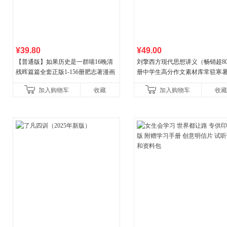
¥39.80
¥49.00
【普通版】如果历史是一群喵16晚清
刘擎西方现代思想讲义（畅销超8
残晖篇篇全套正版1-156册肥志著漫画
册中学生高分作文素材库常驻寒
8周年纪念版套装3册小学生课外阅读
阅读书单，奇葩说导师刘擎经典
加入购物车
收藏
加入购物车
收藏
儿童西游喵知识
讲透西方思想史，哲学知