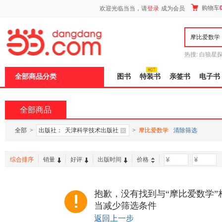
新
购物车
欢迎光临当当，请
登录
成为会员
窗
口
打
开
无
障
热搜:
白狼星
碍
师3
重建秦
说
全部商品分类
图书
特装书
亲签书
电子书
明
页
面,
按
全部商品
Ctrl
加
波
全部
>
出版社：
天津科学技术出版社
>
摩比爱数学
清除筛选
浪
键
打
综合排序
销量
好评
出版时间
价格
-
开
导
盲
模
抱歉，没有找到与“摩比爱数学”
式
当减少筛选条件
返回上一步