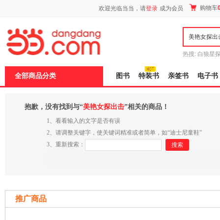
新
购物车
欢迎光临当当，请
登录
成为会员
窗
口
打
开
无
障
热搜:
白狼星
碍
师3
重建秦
说
全部商品分类
图书
特装书
亲签书
电子书
明
页
面,
按
抱歉，没有找到与“
美艳女探出击
”相关的商品！
Ctrl
加
1、看看输入的文字是否有误
波
2、请调整关键字，使关键词精准或者简单，如“迪士尼童鞋”
浪
3、重新搜索：
键
搜索
打
开
导
盲
模
式
推广商品