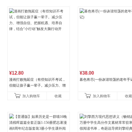
¥12.80
¥38.00
漫画打败拖延症（有些知识不考试，
暮色将尽(一份诙谐坦荡的老年手记
但能让孩子赢一辈子。减少压力、增
强自信、把握机遇、培养自律，结
加入购物车
收藏
加入购物车
收藏
合“小行动”触发大脑行动开