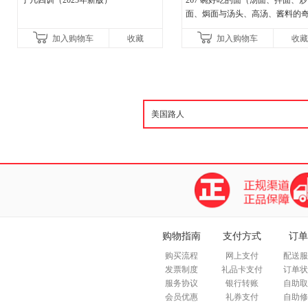
了凡四训（2025年新版）
267 碗好吃的面（汤面、拌面、炒
面、焗面与汤头、高汤、酱料的
组合，让你打开味蕾，感受面条
加入购物车
收藏
加入购物车
收藏
妙滋味！令人无法抗拒的
购物指南
支付方式
订单
购买流程
网上支付
配送服
发票制度
礼品卡支付
订单状
服务协议
银行转账
自助取
会员优惠
礼券支付
自助修