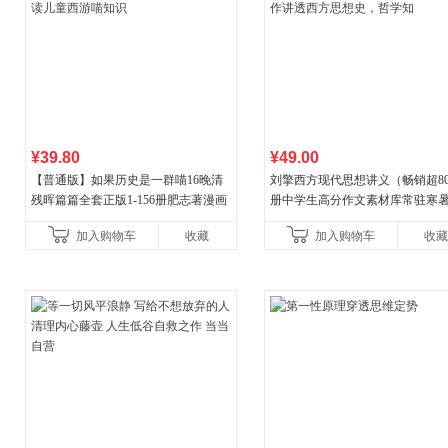
¥39.80
¥49.00
【普通版】如果历史是一群喵16晚清
刘擎西方现代思想讲义（畅销超8
残晖篇篇全套正版1-156册肥志著漫画
册中学生高分作文素材库常驻寒
8周年纪念版套装3册小学生课外阅读
阅读书单，奇葩说导师刘擎经典
加入购物车
收藏
加入购物车
收藏
儿童西游喵知识
讲透西方思想史，哲学知