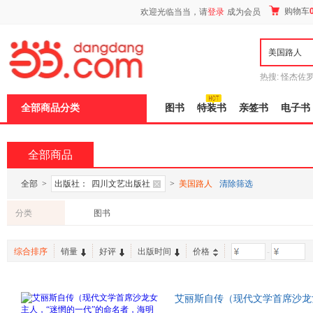
新
购物车
欢迎光临当当，请
登录
成为会员
窗
口
打
开
无
障
热搜:
怪杰佐
碍
谎
吾辈如神
说
全部商品分类
图书
特装书
亲签书
电子书
明
页
面,
按
全部商品
Ctrl
加
波
全部
>
出版社：
四川文艺出版社
>
美国路人
清除筛选
浪
键
分类
图书
打
开
导
综合排序
销量
好评
出版时间
价格
-
盲
模
式
艾丽斯自传（现代文学首席沙龙
菲茨杰拉德的文学领
路人
，毕加