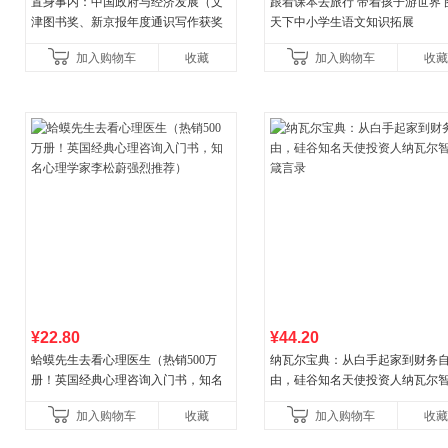
置身事内：中国政府与经济发展（文
跟着课本去旅行 带着孩子游世界 
津图书奖、新京报年度通识写作获奖
天下中小学生语文知识拓展
作品，罗永浩、罗振宇、何帆、刘格
加入购物车
收藏
加入购物车
收藏
菘、张军、周黎安、王烁联
¥22.80
¥44.20
蛤蟆先生去看心理医生（热销500万
纳瓦尔宝典：从白手起家到财务
册！英国经典心理咨询入门书，知名
由，硅谷知名天使投资人纳瓦尔
心理学家李松蔚强烈推荐）
箴言录
加入购物车
收藏
加入购物车
收藏