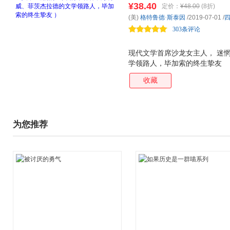
¥38.40
定价：
¥48.00
(8折)
人，“迷惘的一代”的命名者，
(美)
格特鲁德·斯泰因
/2019-07-01
/
终生挚友
303条评论
现代文学首席沙龙女主人， 迷
学领路人，毕加索的终生挚友
收藏
为您推荐