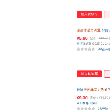
加入购物车
漫画非暴力沟通
好好
教育叛逆期孩子
¥5.60
定价：
¥49.80
(
李世强
编著
/2025-01-14
/
904条评
加入购物车
趣味
漫画非暴力沟通
理儿童心理学家庭
¥9.30
定价：
¥39.80
(
四川教育出版社
2条评论