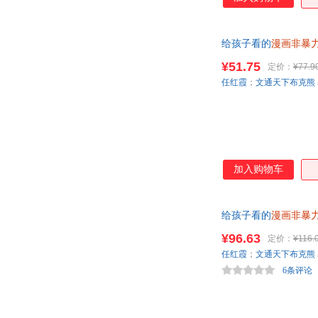
给孩子看的
漫画非暴
¥51.75
定价：
¥77.9
任红霞
；
文通天下布克熊
加入购物车
给孩子看的
漫画非暴
¥96.63
定价：
¥116.
任红霞
；
文通天下布克熊
6条评论