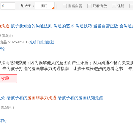
北京科学技术出版社
成都地图出版社
机械工业出版社
中国
箱包皮
配送至：
澳门
当当自营
只看有货
促销
群言出版社
辽宁人民出版社
中国言实出版社
江西
手表饰
特卖
预售
入驻商家
明天出版社
江西科学技术出版社
江苏科学技术出版社
中国
运动户
力沟通
孩子要知道的沟通法则 沟通的艺术 沟通技巧 当当自营正版 会沟
朝华出版社
现代出版社
中国电力出版社
汽车用
中国
沟通指南。专治孩子嘴笨、反应慢、不会说话、自卑，通过生活中的40个
食品
北京出版社
南方出版社
安徽大学出版社
沈阳
0
(8.5折)
免90%的冲突。沟通不仅仅是一种社交技能，更是一种
手机通
出品
/2025-05-01
/
光明日报出版社
数码影
评论
电脑办
大家电
想法而感到委屈；因为误解他人的意图而产生矛盾；因为沟通不畅而失去朋
。 专为孩子打造的漫画非暴力沟通指南，让孩子成长进步的必看之书！ 
家用电
、社恐，学会表达。 简单有效的高情商沟通法，轻松避免90%的冲突。 
收藏
透沟通的核心法则。让孩子直观地看到不同沟通方式带来的不同结果，从而
表达自己的想法；如何倾听他人的意见、如何在冲突中保持冷静；如何应
倾听别人的想法 会沟通的孩子更有竞争力。让孩子能够更好地表达自己的
众 给孩子看的
漫画非暴力沟通
给孩子看的漫画认知觉醒
够和小伙伴愉快地玩耍，能够和老师顺畅地交流，
(0.58折)
条评论