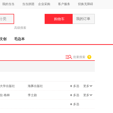
我的当当
当当拼团
企业采购
客户服务
切换无障碍
分类
我的订单
购物车
类
高级搜索
文创
毛边本
批量搜索
妆
品
饰
大学出版社
海豚出版社
多选
更多
鞋
用
文艺出版社
航空工业出版社
拉·格林
李士勋
多选
更多
饰
上海社会科学院出版社
文汇出版社
樱
彭小蹦
多选
出版社
汕头大学出版社
边玉芳