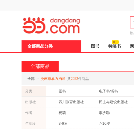
新
窗
口
打
开
无
障
热
碍
说
全部商品分类
图书
特装书
亲
明
页
面,
按
全部商品
Ctrl
加
波
全部
>
漫画非暴力沟通
共
2622
件商品
浪
键
分类
图书
电子书/听书
打
开
出版社
四川教育出版社
民主与建设出版社
导
盲
北方妇女儿童出版社
天津科学技术出版社
作者
杨颖
李少聪
模
式
黑龙江美术出版社
百花洲文艺出版社
张薇
易小宛
年龄段
3-6岁
7-10岁
贵州人民出版社
中国书籍出版社
马歇尔
鲁迅