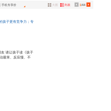
商业出版社
古吴轩出版社
具
手机专享价
大图
列表
1
/44
美术出版社
华夏出版社
品
农业出版社
中央编译出版社
外
通的孩子更有竞争力；专
品
致公出版社
天津人民出版社
沟通场景，帮助孩子轻
出版社
浙江文艺出版社
讯
音
公
友 请让孩子读《孩子
专治最笨、反应慢、不
器
40个日常生活场景，用
学会表达和沟通。 让
对别人的嘲笑；如何表
想法，能够轻松获得他