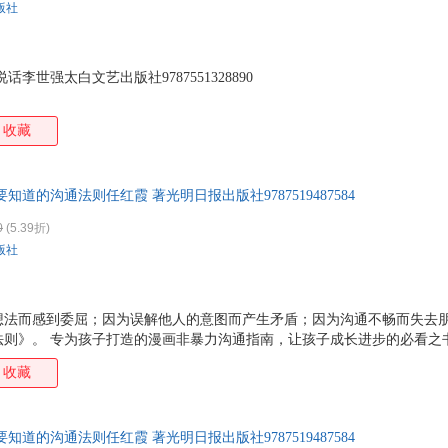
版社
李世强太白文艺出版社9787551328890
收藏
知道的沟通法则任红霞 著光明日报出版社9787519487584
0
(5.39折)
版社
想法而感到委屈；因为误解他人的意图而产生矛盾；因为沟通不畅而失去
法则》。 专为孩子打造的漫画非暴力沟通指南，让孩子成长进步的必看之
脱怯场、社恐，学会表达。 简单有效的高情商沟通法，轻松避免90%的冲
收藏
语言讲透沟通的核心法则。让孩子直观地看到不同沟通方式带来的不同结
何清晰地表达自己的想法；如何倾听他人的意见、如何在冲突中保持冷静；
；如何倾听别人的想法…… 会沟通的孩子更有竞争力。让孩子能够更好地
知道的沟通法则任红霞 著光明日报出版社9787519487584
和支持。能够和小伙伴愉快地玩耍，能够和老师顺畅地交