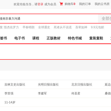
购物车
0
我的订单
我的云书房
欢迎光临当当，请
登录
成为会员
全部
全部分
搜:
怪杰佐罗力
早春晴朗
全球通史
死者从不说谎
吾辈如神
9.9元包邮
尾品汇
图书
签书
电子书
课程
正版教材
特色书城
童装童鞋
电子书
音像
影视
时尚美
母婴用
玩具
孕婴服
吉林文史出版社
光明日报出版社
北京日报出版社
延边
童装童
人民邮电出版社
台海出版社
山东美术出版社
家居日
太白
李世强
李建军
何圣君
桑德
家具装
广东旅游出版社
电子工业出版社
安徽文艺出版社
李飞
李博
金波
杨红
11-14岁
服装
北京工艺美术出版社
中国和平出版社
四川文艺出版社
阳光
李静
杨柳
李继勇
达夫
鞋