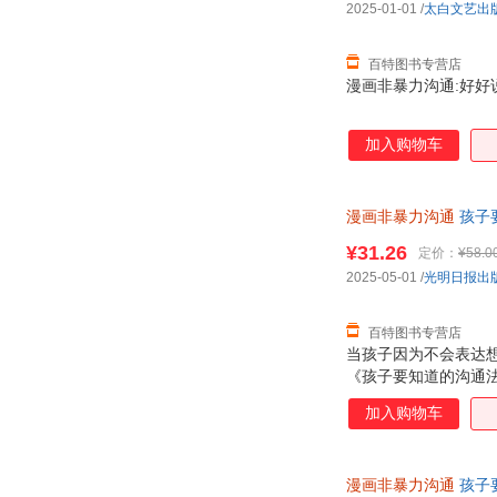
2025-01-01
/
太白文艺出
百特图书专营店
漫画非暴力沟通:好好说话
加入购物车
漫画非暴力沟通
孩子要
¥31.26
定价：
¥58.0
2025-05-01
/
光明日报出
百特图书专营店
当孩子因为不会表达
《孩子要知道的沟通
慢、不会说话，快速摆
加入购物车
景，用孩子听得懂的
通。 让孩子学会如
如何表达自己的感受
漫画非暴力沟通
孩子要
轻松获得他人的理解