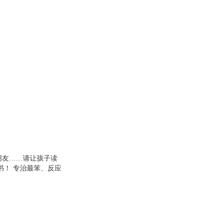
朋友……请让孩子读
书！ 专治最笨、反应
突。 40个日常生活场
果，从而学会表达和沟
如何应对别人的嘲笑；
表达自己的想法，能够