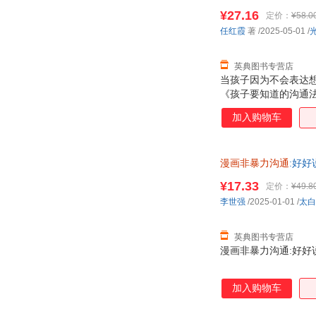
¥27.16
定价：
¥58.0
任红霞
著
/2025-05-01
/
英典图书专营店
当孩子因为不会表达
《孩子要知道的沟通
慢、不会说话，快速摆
加入购物车
景，用孩子听得懂的
通。 让孩子学会如
如何表达自己的感受
漫画非暴力沟通
:好好
轻松获得他人的理解
¥17.33
定价：
¥49.8
李世强
/2025-01-01
/
太白
英典图书专营店
漫画非暴力沟通:好好说话
加入购物车