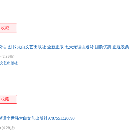
收藏
说话 图书 太白文艺出版社 全新正版 七天无理由退货 团购优惠 正规发票
0
(2.39折)
文艺出版社
收藏
说话李世强太白文艺出版社9787551328890
0
(4.29折)