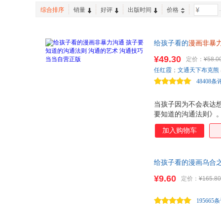
四川大学出版社
吉林美术出版社
综合排序
销量
好评
出版时间
价格
-
万卷出版公司
中华工商联合出版社
天津杨柳青画社
天地出版社
给孩子看的
漫画非暴
浙江科学技术出版社
电子科技大学出版社
为孩子打造的非暴力
山东教育出版社
¥49.30
江西教育出版社
定价：
¥58.0
松摆脱怯场、社恐、避
任红霞
；
文通天下布克熊
48408条
当孩子因为不会表达
要知道的沟通法则》
会说话，快速摆脱怯场
加入购物车
孩子听得懂的语言讲
孩子学会如何清晰地
达自己的感受；如何
给孩子看的漫画乌合之
人的理解和支持。能
¥9.60
定价：
¥165.80
195665