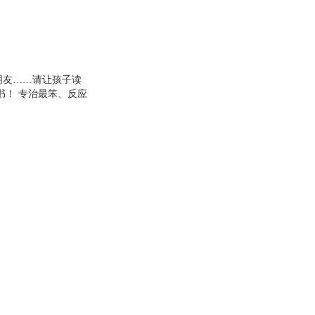
朋友……请让孩子读
书！ 专治最笨、反应
突。 40个日常生活场
果，从而学会表达和沟
如何应对别人的嘲笑；
表达自己的想法，能够