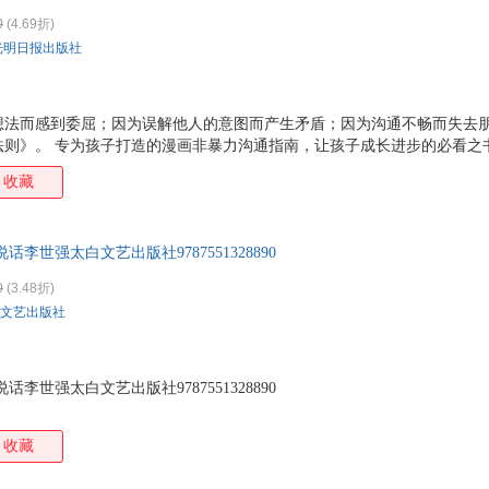
0
(4.69折)
光明日报出版社
想法而感到委屈；因为误解他人的意图而产生矛盾；因为沟通不畅而失去
法则》。 专为孩子打造的漫画非暴力沟通指南，让孩子成长进步的必看之
脱怯场、社恐，学会表达。 简单有效的高情商沟通法，轻松避免90%的冲
收藏
语言讲透沟通的核心法则。让孩子直观地看到不同沟通方式带来的不同结
何清晰地表达自己的想法；如何倾听他人的意见、如何在冲突中保持冷静；
；如何倾听别人的想法…… 会沟通的孩子更有竞争力。让孩子能够更好地
说话李世强太白文艺出版社9787551328890
和支持。能够和小伙伴愉快地玩耍，能够和老师顺畅地交
0
(3.48折)
文艺出版社
李世强太白文艺出版社9787551328890
收藏