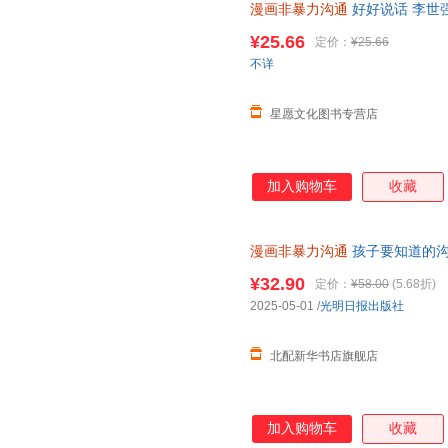
漫画非暴力沟通
好好说话 李世强
表达和沟通。 让孩子学会如何
儿童文学【星愿文化 全新正版】
见、如何在冲突中保持冷静；如
¥25.66
定价：
¥25.66
如何倾听别人的想法…… 会沟
不详
自己的想法，能够轻松获得他人
能够和老师顺畅地交
星愿文化图书专营店
加入购物车
收藏
漫画非暴力沟通
孩子要知道的沟
新书籍 正规发票 多仓就近发货 
¥32.90
定价：
¥58.00
(5.68折)
2025-05-01
/
光明日报出版社
北配新华书店旗舰店
加入购物车
收藏