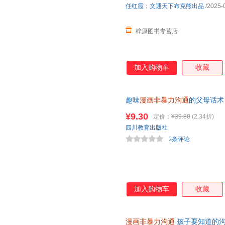
任红霞
；
文通天下布克熊出品
/2025-
梓原图书专营店
加入购物车
收藏
趣味
漫画非暴力沟通
的父母话术
确行为习惯正面管教引导孩子健
¥9.30
定价：
¥39.80
(2.34折)
四川教育出版社
2条评论
加入购物车
收藏
漫画非暴力沟通
孩子要知道的沟