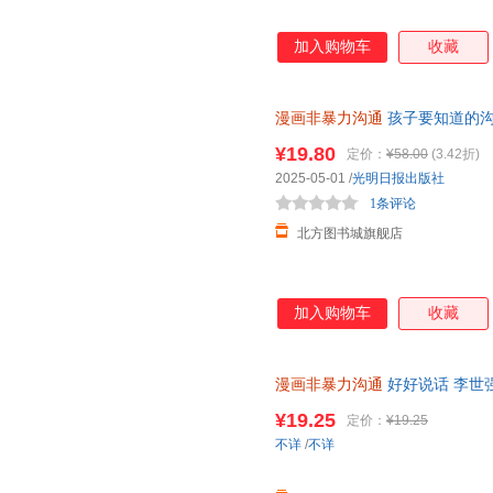
加入购物车
收藏
漫画非暴力沟通
孩子要知道的沟
新书籍 正规发票 多仓就近发货 
¥19.80
定价：
¥58.00
(3.42折)
2025-05-01
/
光明日报出版社
1条评论
北方图书城旗舰店
加入购物车
收藏
漫画非暴力沟通
好好说话 李世强
F 可开发票，现货速发
¥19.25
定价：
¥19.25
不详
/
不详