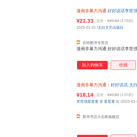
漫画非暴力沟通
:好好说话李世强太
¥21.33
定价：
¥49.80
(4.29折)
2025-01-01
/
太白文艺出版社
百特图书专营店
漫画非暴力沟通:好好说话李世强太白
加入购物车
收藏
漫画非暴力沟通
：好好说话,太
全新 正规发票 多仓就近发货 
¥18.14
定价：
¥49.80
(3.65折)
13284178503
李世强星星童
著
星星童
绘
/2025-01
新华书店大石桥旗舰店