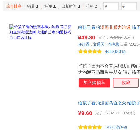
文汇出版社
贵州人民出版社
中国书
鲁迅
李静
杨柳
综合排序
销量
好评
出版时间
价格
-
四川文艺出版社
阳光出版社
汕头大
边玉芳
北京科学技术出版社
成都地图出版社
机械工
给孩子看的
漫画非暴力沟通
孩子
万卷出版公司
中华工商联合出版社
群言出
当自营正版 会沟通的孩子更有
江西美术出版社
¥49.30
华夏出版社
天津杨
定价：
¥58.00
(8.5折)
治孩子嘴笨、反应慢、不会说话
任红霞
；
文通天下布克熊
出品
/2025-
江西科学技术出版社
江苏科学技术出版社
中国农
孩子轻松摆脱怯场、社恐、避免
48408条评论
更是一种
电子科技大学出版社
朝华出版社
现代出
天津人民出版社
山东教育出版社
江西教
当孩子因为不会表达想法而感到
安徽大学出版社
沈阳出版社
浙江文
为沟通不畅而失去朋友 请让孩
造的漫画非暴力沟通指南，让孩
加入购物车
收藏
慢、不会说话，快速摆脱怯场、
法，轻松避免90%的冲突。 4
通的核心法则。让孩子直观地看
给孩子看的漫画乌合之众 给孩
表达和沟通。 让孩子学会如何
醒
见、如何在冲突中保持冷静；如
¥9.60
定价：
¥165.80
(0.58折)
如何倾听别人的想法 会沟通的
的想法，能够轻松获得他人的理
195665条评论
和老师顺畅地交流，