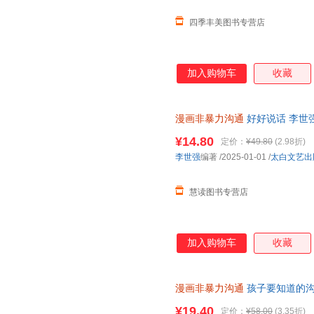
四季丰美图书专营店
加入购物车
收藏
漫画非暴力沟通
好好说话 李世强
书 可开发票，支持7天无理由退
¥14.80
定价：
¥49.80
(2.98折)
李世强
编著
/2025-01-01
/
太白文艺出
慧读图书专营店
加入购物车
收藏
漫画非暴力沟通
孩子要知道的沟
店正版全新书籍 正规发票 多仓
¥19.40
定价：
¥58.00
(3.35折)