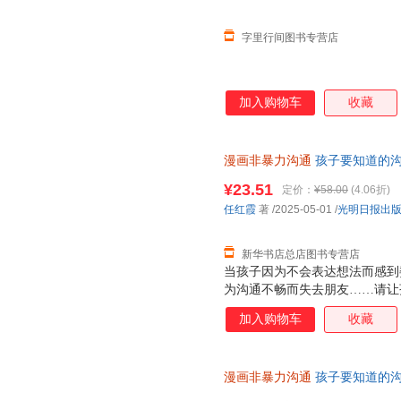
字里行间图书专营店
加入购物车
收藏
漫画非暴力沟通
孩子要知道的沟
营】 新华正版全新 正规发票 
¥23.51
定价：
¥58.00
(4.06折)
询：13284178503
任红霞
著
/2025-05-01
/
光明日报出
新华书店总店图书专营店
当孩子因为不会表达想法而感到
为沟通不畅而失去朋友……请让
子打造的漫画非暴力沟通指南，
加入购物车
收藏
不会说话，快速摆脱怯场、社恐
松避免90%的冲突。·40个日
心法则。让孩子直观地看到不同
漫画非暴力沟通
孩子要知道的沟
店】 新华正版全新 正规发票 