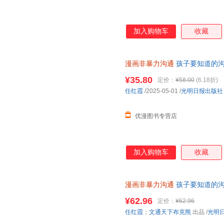
加入购物车
收藏
漫画非暴力沟通
孩子要知道的沟
营同款 小学生人际社交口才训
¥35.80
定价：
¥58.00
(6.18折)
任红霞
/2025-05-01
/
光明日报出版社
优漫图书专营店
加入购物车
收藏
漫画非暴力沟通
孩子要知道的沟
图书 正版保真】 【本店支持开
¥62.96
定价：
¥62.96
任红霞
；
文通天下布克熊
出品
/
光明