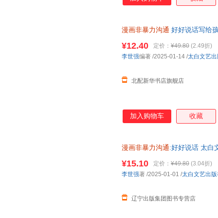
漫画非暴力沟通
好好说话写给孩
正面管教的方式方法 教会父母
¥12.40
定价：
¥49.80
(2.49折)
李世强
编著
/2025-01-14
/
太白文艺出
北配新华书店旗舰店
加入购物车
收藏
漫画非暴力沟通
:好好说话 太
¥15.10
定价：
¥49.80
(3.04折)
李世强
著
/2025-01-01
/
太白文艺出版
辽宁出版集团图书专营店