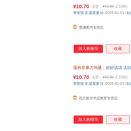
近发货，85%城市次日达，团
¥10.70
定价：
¥49.80
(2.15折)
李世强
著;
星星童
绘
/2025-01-01
/
太
墨渊图书专营店
加入购物车
收藏
漫画非暴力沟通
：好好说话 太
85%城市次日达，团购优惠咨询
¥10.70
定价：
¥49.80
(2.15折)
李世强
著;
星星童
绘
/2025-01-01
/
太
四川新华书店教育专营店
加入购物车
收藏