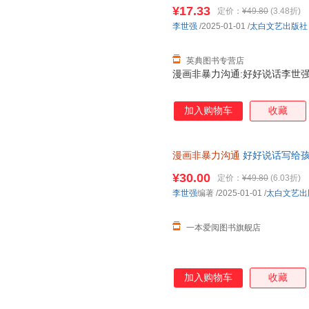
¥17.33
定价：
¥49.80
(3.48折)
李世强
/2025-01-01
/
太白文艺出版社
英典图书专营店
漫画非暴力沟通:好好说话李世强太白
加入购物车
收藏
漫画非暴力沟通
好好说话写给孩
正面管教的方式方法 教会父母如
¥30.00
定价：
¥49.80
(6.03折)
李世强
编著
/2025-01-01
/
太白文艺出
一本爱阅图书旗舰店
加入购物车
收藏