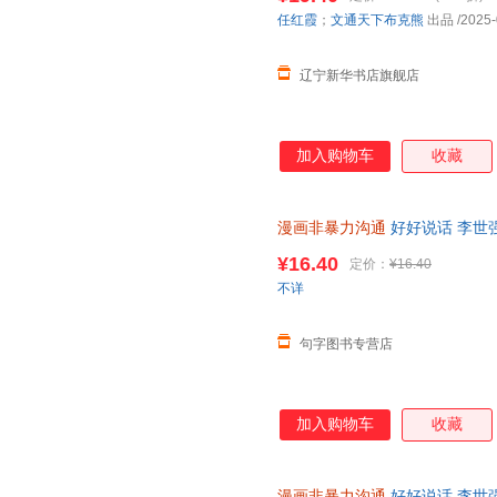
任红霞
；
文通天下布克熊
出品
/2025-
辽宁新华书店旗舰店
加入购物车
收藏
漫画非暴力沟通
好好说话 李世强
儿童文学 全新正版，可开发票
¥16.40
定价：
¥16.40
不详
句字图书专营店
加入购物车
收藏
漫画非暴力沟通
好好说话 李世强