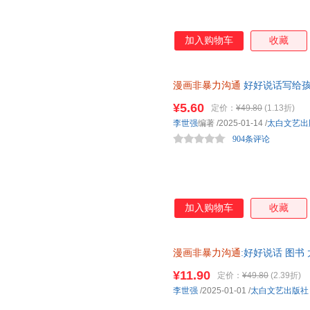
加入购物车
收藏
漫画非暴力沟通
好好说话写给孩
正面管教的方式方法 教会父母
¥5.60
定价：
¥49.80
(1.13折)
李世强
编著
/2025-01-14
/
太白文艺出
904条评论
加入购物车
收藏
漫画非暴力沟通
:好好说话 图书
团购优惠 正规发票
¥11.90
定价：
¥49.80
(2.39折)
李世强
/2025-01-01
/
太白文艺出版社