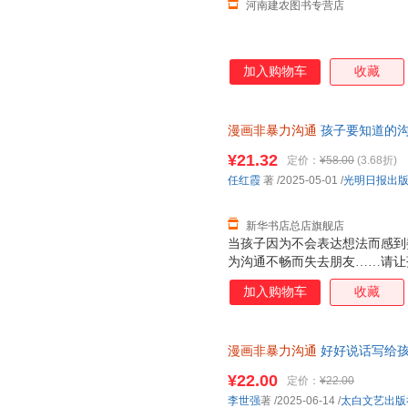
河南建农图书专营店
加入购物车
收藏
漫画非暴力沟通
孩子要知道的沟
舰店】 新华正版全新 正规发票
¥21.32
定价：
¥58.00
(3.68折)
咨询：13284178503
任红霞
著
/2025-05-01
/
光明日报出
新华书店总店旗舰店
当孩子因为不会表达想法而感到
为沟通不畅而失去朋友……请让
子打造的漫画非暴力沟通指南，
加入购物车
收藏
不会说话，快速摆脱怯场、社恐
松避免90%的冲突。·40个日
心法则。让孩子直观地看到不同
漫画非暴力沟通
好好说话写给孩
正面管教的方式方法 教会父母
¥22.00
定价：
¥22.00
李世强
著
/2025-06-14
/
太白文艺出版