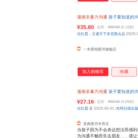
漫画非暴力沟通
孩子要知道的沟
书 正版保障
¥35.80
定价：
¥58.00
(6.18折)
任红霞
；
文通天下布克熊出品
/2025-
一本爱阅图书旗舰店
加入购物车
收藏
漫画非暴力沟通
孩子要知道的沟
9787519487584
¥27.16
定价：
¥58.00
(4.69折)
任红霞
著
/2025-05-01
/
光明日报出
英典图书专营店
当孩子因为不会表达想法而感到
为沟通不畅而失去朋友……请让