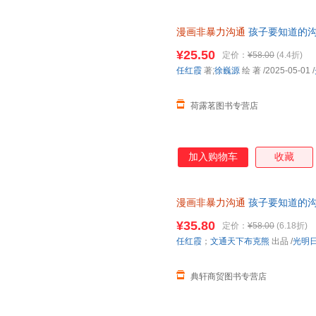
漫画非暴力沟通
孩子要知道的沟
¥25.50
定价：
¥58.00
(4.4折)
任红霞
著;
徐巍源
绘 著
/2025-05-01
/
荷露茗图书专营店
加入购物车
收藏
漫画非暴力沟通
孩子要知道的沟
¥35.80
定价：
¥58.00
(6.18折)
任红霞
；
文通天下布克熊
出品
/
光明
典轩商贸图书专营店