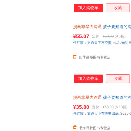
子打造的漫画非暴力沟通指南，
加入购物车
收藏
应慢、不会说话，快速摆脱怯场
法，轻松避免90%的冲突。 4
通的核心法则。让孩子直观地看
漫画非暴力沟通
孩子要知道的沟
表达和沟通。 让孩子学会如何
速发 包邮】 正版保真 假一罚
见、如何在冲突中保持冷静；如
¥55.07
定价：
¥58.00
(9.5折)
如何倾听别人的想法…… 会沟
任红霞
；
文通天下布克熊
出品
/
光明
自己的想法，能够轻松获得他人
能够和老师顺畅地交
四季昌盛图书专营店
加入购物车
收藏
漫画非暴力沟通
孩子要知道的沟
版 假一罚十
¥35.80
定价：
¥58.00
(6.18折)
任红霞
；
文通天下布克熊出品
/2025-
书海寻梦图书专营店