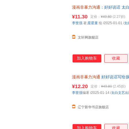
漫画非暴力沟通
：好好说话 太
85%城市次日达，团购优惠咨询
¥11.30
定价：
¥49.80
(2.27折)
李世强
著;
星星童
绘
/2025-01-01
/
太
文轩网旗舰店
加入购物车
收藏
漫画非暴力沟通
好好说话写给孩
正面管教的方式方法 教会父母
¥12.20
定价：
¥49.80
(2.45折)
李世强
编著
/2025-01-14
/
太白文艺出
辽宁新华书店旗舰店
加入购物车
收藏