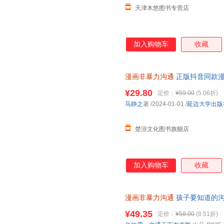
天津木悠图书专营店
加入购物车
收藏
漫画非暴力沟通
正版抖音同款漫
掌握亲子沟通密码育儿书籍亲子
¥29.80
定价：
¥59.00
(5.06折)
马静之
著
/2024-01-01
/
延边大学出版
楚洹文化图书旗舰店
加入购物车
收藏
漫画非暴力沟通
孩子要知道的沟
包邮好书＞
¥49.35
定价：
¥58.00
(8.51折)