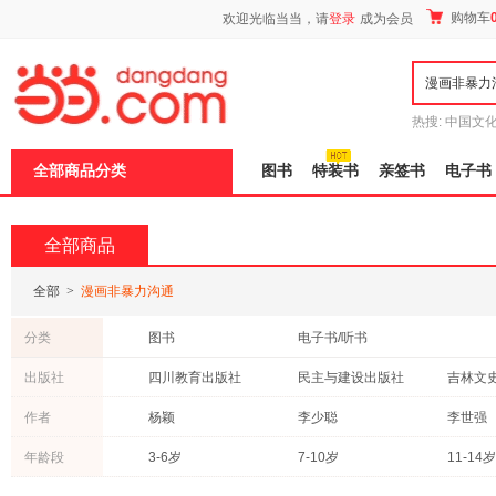
新
购物车
欢迎光临当当，请
登录
成为会员
窗
口
打
开
无
障
热搜:
中国文
碍
者从不说谎
说
全部商品分类
图书
特装书
亲签书
电子书
明
页
面,
按
全部商品
Ctrl
加
波
全部
>
漫画非暴力沟通
浪
键
分类
图书
电子书/听书
打
开
出版社
四川教育出版社
民主与建设出版社
吉林文
导
盲
延边大学出版社
海豚出版社
作者
杨颖
李少聪
李世强
模
式
台海出版社
山东美术出版社
太白文
桑德拉·格林
李士勋
张薇
年龄段
3-6岁
7-10岁
11-14岁
百花洲文艺出版社
广东旅游出版社
电子工
李博
金波
杨红樱