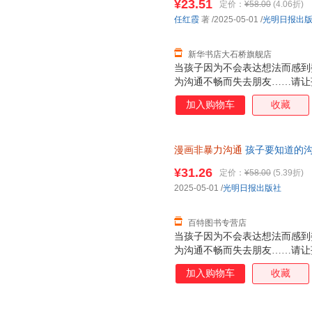
¥23.51
定价：
¥58.00
(4.06折)
询：13284178503
任红霞
著
/2025-05-01
/
光明日报出
新华书店大石桥旗舰店
当孩子因为不会表达想法而感到
为沟通不畅而失去朋友……请让
子打造的漫画非暴力沟通指南，
加入购物车
收藏
不会说话，快速摆脱怯场、社恐
松避免90%的冲突。·40个日
心法则。让孩子直观地看到不同
漫画非暴力沟通
孩子要知道的沟
9787519487584
¥31.26
定价：
¥58.00
(5.39折)
2025-05-01
/
光明日报出版社
百特图书专营店
当孩子因为不会表达想法而感到
为沟通不畅而失去朋友……请让
子打造的漫画非暴力沟通指南，
加入购物车
收藏
应慢、不会说话，快速摆脱怯场
法，轻松避免90%的冲突。 4
通的核心法则。让孩子直观地看