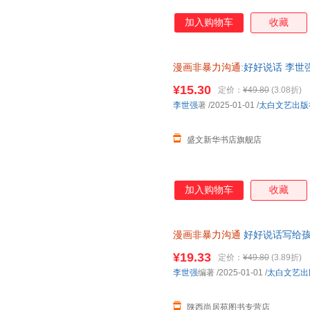
加入购物车
收藏
漫画非暴力沟通
:好好说话 李
¥15.30
定价：
¥49.80
(3.08折)
李世强
著
/2025-01-01
/
太白文艺出版
盛文新华书店旗舰店
加入购物车
收藏
漫画非暴力沟通
好好说话写给孩
正面管教的方式方法 教会父母
¥19.33
定价：
¥49.80
(3.89折)
李世强
编著
/2025-01-01
/
太白文艺出
陕西尚居苑图书专营店