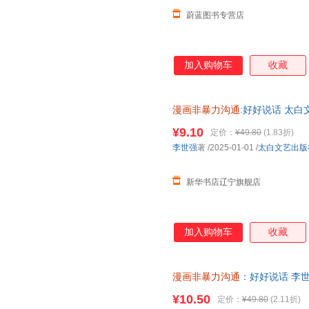
蔚蓝图书专营店
加入购物车
收藏
漫画非暴力沟通
:好好说话 太白
多仓就近发货 电子发票
¥9.10
定价：
¥49.80
(1.83折)
李世强
著
/2025-01-01
/
太白文艺出版
新华书店辽宁旗舰店
加入购物车
收藏
漫画非暴力沟通
：好好说话 李世
店正版，多仓就近发货，85%
¥10.50
定价：
¥49.80
(2.11折)