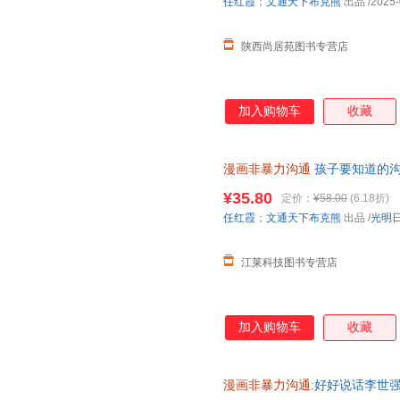
任红霞
；
文通天下布克熊
出品
/2025-
陕西尚居苑图书专营店
加入购物车
收藏
漫画非暴力沟通
孩子要知道的沟
9787519487584
¥35.80
定价：
¥58.00
(6.18折)
任红霞
；
文通天下布克熊
出品
/
光明
江莱科技图书专营店
加入购物车
收藏
漫画非暴力沟通
:好好说话李世强太