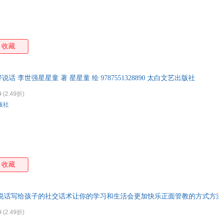
收藏
说话 李世强星星童 著 星星童 绘 9787551328890 太白文艺出版社
0
(2.49折)
版社
收藏
说话写给孩子的社交话术让你的学习和生活会更加快乐正面管教的方式方法
0
(2.49折)