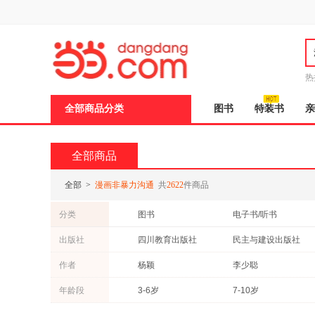
新
窗
口
打
开
无
障
热
碍
说
全部商品分类
图书
特装书
亲
明
页
面,
按
全部商品
Ctrl
加
波
全部
>
漫画非暴力沟通
共
2622
件商品
浪
键
分类
图书
电子书/听书
打
开
出版社
四川教育出版社
民主与建设出版社
导
盲
北方妇女儿童出版社
天津科学技术出版社
作者
杨颖
李少聪
模
式
黑龙江美术出版社
百花洲文艺出版社
张薇
易小宛
年龄段
3-6岁
7-10岁
贵州人民出版社
中国书籍出版社
马歇尔
鲁迅