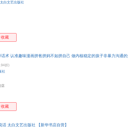
太白文艺出版社
收藏
母话术 认准趣味漫画拼爸拼妈不如拼自己 做内核稳定的孩子非暴力沟通
发货以标题中括号内书籍为准】
.94折)
版社
营店
收藏
说话 太白文艺出版社 【新华书店自营】