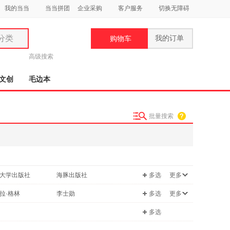
我的当当
当当拼团
企业采购
客户服务
切换无障碍
分类
我的订单
购物车
类
高级搜索
文创
毛边本
批量搜索
妆
品
饰
大学出版社
海豚出版社
多选
更多
鞋
用
文艺出版社
航空工业出版社
拉·格林
李士勋
多选
更多
饰
上海社会科学院出版社
文汇出版社
樱
彭小蹦
多选
出版社
汕头大学出版社
边玉芳