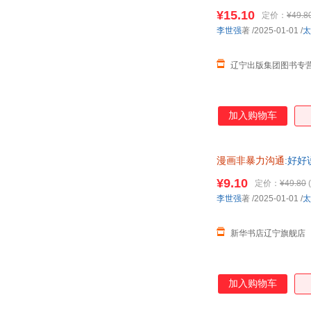
¥15.10
定价：
¥49.8
李世强
著
/2025-01-01
/
太
辽宁出版集团图书专
加入购物车
漫画非暴力沟通
:好好
¥9.10
定价：
¥49.80
(
李世强
著
/2025-01-01
/
太
新华书店辽宁旗舰店
加入购物车