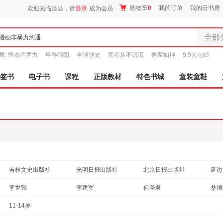
购物车
0
我的订单
我的云书房
欢迎光临当当，请
登录
成为会员
全部
全部分
搜:
怪杰佐罗力
早春晴朗
全球通史
死者从不说谎
吾辈如神
9.9元包邮
尾品汇
图书
签书
电子书
课程
正版教材
特色书城
童装童鞋
电子书
音像
影视
时尚美
母婴用
玩具
孕婴服
吉林文史出版社
光明日报出版社
北京日报出版社
延边
童装童
人民邮电出版社
台海出版社
山东美术出版社
家居日
太白
李世强
李建军
何圣君
桑德
家具装
广东旅游出版社
电子工业出版社
安徽文艺出版社
李飞
李博
金波
杨红
11-14岁
服装
北京工艺美术出版社
中国和平出版社
四川文艺出版社
阳光
李静
杨柳
李继勇
达夫
鞋