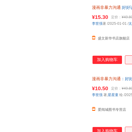
漫画非暴力沟通
:好好
¥15.30
定价：
¥49.8
李世强
著
/2025-01-01
/
太
盛文新华书店旗舰店
加入购物车
漫画非暴力沟通
：好好
达，团购优惠咨询在
¥10.50
定价：
¥49.8
李世强
著;
星星童
绘
/202
爱阅城图书专营店
加入购物车