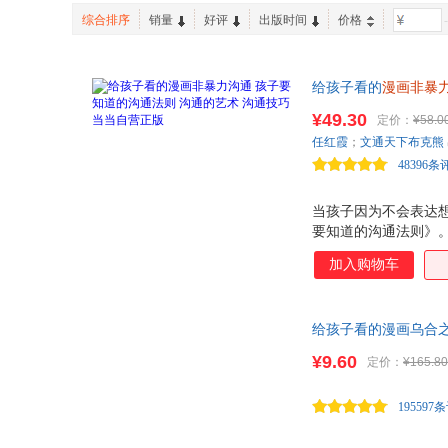
四川大学出版社
吉林美术出版社
综合排序
销量
好评
出版时间
价格
-
万卷出版公司
中华工商联合出版社
天津杨柳青画社
天地出版社
给孩子看的
漫画非暴
浙江科学技术出版社
电子科技大学出版社
为孩子打造的非暴力
山东教育出版社
¥49.30
江西教育出版社
定价：
¥58.0
松摆脱怯场、社恐、避
任红霞
；
文通天下布克熊
48396条
当孩子因为不会表达
要知道的沟通法则》
会说话，快速摆脱怯场
加入购物车
孩子听得懂的语言讲
孩子学会如何清晰地
达自己的感受；如何
给孩子看的漫画乌合之
人的理解和支持。能
¥9.60
定价：
¥165.80
195597