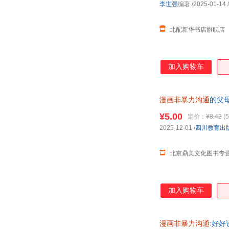
李世强
编著
/2025-01-14
/
北配新华书店旗舰店
加入购物车
漫画非暴力沟通
的父
谈判 庭教育常备 【
¥5.00
定价：
¥8.42
(5
2025-12-01
/
四川教育出
北京鼎美文化图书专
加入购物车
漫画非暴力沟通
:好好