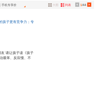
商业出版社
古吴轩出版社
具
手机专享价
大图
列表
1
/44
美术出版社
华夏出版社
品
农业出版社
中央编译出版社
外
通的孩子更有竞争力；专
品
致公出版社
天津人民出版社
沟通场景，帮助孩子轻
出版社
浙江文艺出版社
讯
音
公
友 请让孩子读《孩子
专治最笨、反应慢、不
器
40个日常生活场景，用
学会表达和沟通。 让
对别人的嘲笑；如何表
想法，能够轻松获得他