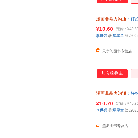
漫画非暴力沟通
：好
服！
¥10.60
定价：
¥49.8
李世强
著;
星星童
绘
/202
天宇阁图书专营店
加入购物车
漫画非暴力沟通
：好好
在线客服！
¥10.70
定价：
¥49.8
李世强
著;
星星童
绘
/202
墨渊图书专营店