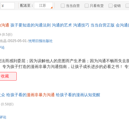
北京科学技术出版社
成都地图出版社
机械工业出版社
中国
箱包皮
配送至：
江苏
当当自营
只看有货
促销
群言出版社
辽宁人民出版社
中国言实出版社
江西
手表饰
特卖
预售
入驻商家
明天出版社
江西科学技术出版社
江苏科学技术出版社
中国
运动户
力沟通
孩子要知道的沟通法则 沟通的艺术 沟通技巧 当当自营正版 会沟
朝华出版社
现代出版社
中国电力出版社
汽车用
中国
沟通指南。专治孩子嘴笨、反应慢、不会说话、自卑，通过生活中的40个
食品
北京出版社
南方出版社
安徽大学出版社
沈阳
0
(8.5折)
免90%的冲突。沟通不仅仅是一种社交技能，更是一种
手机通
出品
/2025-05-01
/
光明日报出版社
数码影
评论
电脑办
大家电
想法而感到委屈；因为误解他人的意图而产生矛盾；因为沟通不畅而失去朋
。 专为孩子打造的漫画非暴力沟通指南，让孩子成长进步的必看之书！ 
家用电
、社恐，学会表达。 简单有效的高情商沟通法，轻松避免90%的冲突。 
收藏
透沟通的核心法则。让孩子直观地看到不同沟通方式带来的不同结果，从而
表达自己的想法；如何倾听他人的意见、如何在冲突中保持冷静；如何应
倾听别人的想法 会沟通的孩子更有竞争力。让孩子能够更好地表达自己的
众 给孩子看的
漫画非暴力沟通
给孩子看的漫画认知觉醒
够和小伙伴愉快地玩耍，能够和老师顺畅地交流，
(0.58折)
条评论