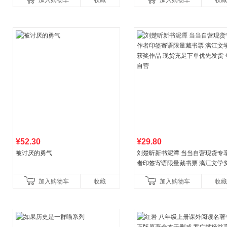
加入购物车
收藏
加入购物车
收藏
养好品质，发现快
比你听说的还要
¥52.30
¥29.80
被讨厌的勇气
刘楚昕新书泥潭 当当自营现货专
者印签寄语限量藏书票 漓江文学
奖作品 现货充足下单优先发货 当
加入购物车
收藏
加入购物车
收藏
营