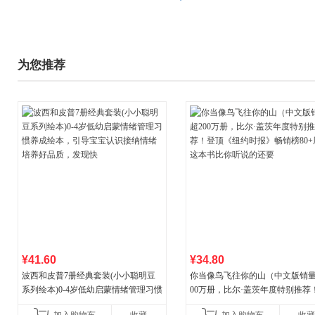
为您推荐
¥41.60
¥34.80
波西和皮普7册经典套装(小小聪明豆
你当像鸟飞往你的山（中文版销量
系列绘本)0-4岁低幼启蒙情绪管理习惯
00万册，比尔·盖茨年度特别推荐
养成绘本，引导宝宝认识接纳情绪培
顶《纽约时报》畅销榜80+周，这