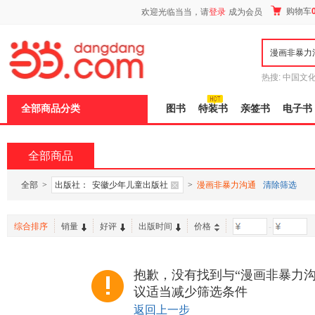
新
购物车
欢迎光临当当，请
登录
成为会员
窗
口
打
开
无
障
热搜:
中国文
碍
者从不说谎
说
全部商品分类
图书
特装书
亲签书
电子书
明
页
面,
按
全部商品
Ctrl
加
波
全部
>
出版社：
安徽少年儿童出版社
>
漫画非暴力沟通
清除筛选
浪
键
打
综合排序
销量
好评
出版时间
价格
-
开
导
盲
模
抱歉，没有找到与“漫画非暴力沟
式
议适当减少筛选条件
返回上一步