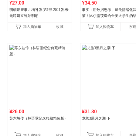
¥27.00
¥34.50
明朝那些事儿增补版.第1部.2021版.朱
事实（用数据思考，避免情绪化
元璋建立统治明朝
策！比尔盖茨送给全美大学生的
礼物！比尔盖茨逢人就推荐的热
加入购物车
收藏
加入购物车
收藏
书！）读客经管文库
¥26.00
¥31.30
苏东坡传（林语堂纪念典藏精装版）
龙族3黑月之潮·下
加入购物车
收藏
加入购物车
收藏