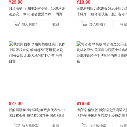
¥29.90
¥19.90
河清海晏 （ 知乎24W高赞、15000+评
王陆雅思听力剑20版 雅思王听力
论热议、200万读者含泪力荐！ 周海
语料库 （机考笔试第二版）备考20
晏，你去守护世间的海晏河清，我来
年新版领跑雅思听力IELTS听力
加入购物车
收藏
加入购物车
收藏
守护你！
新增在
¥27.00
¥16.60
我的阿勒泰 李娟阿勒泰经典代表作 中
博弈论 精装版 博弈论之父冯诺依
国版权金奖 畅销超200万册 同名剧8.9
名巨作 美国科学院院士经典名著 
分爆款 北疆大地的旷野之梦 当当自营
理论经济学博弈论的诡计策略书
加入购物车
收藏
加入购物车
收藏