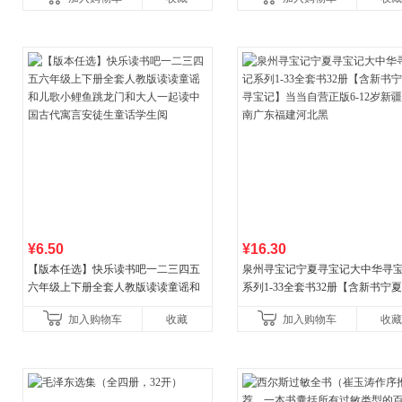
¥6.50
¥16.30
【版本任选】快乐读书吧一二三四五
泉州寻宝记宁夏寻宝记大中华寻
六年级上下册全套人教版读读童谣和
系列1-33全套书32册【含新书宁
儿歌小鲤鱼跳龙门和大人一起读中国
宝记】当当自营正版6-12岁新疆
加入购物车
收藏
加入购物车
收藏
古代寓言安徒生童话学生阅
广东福建河北黑