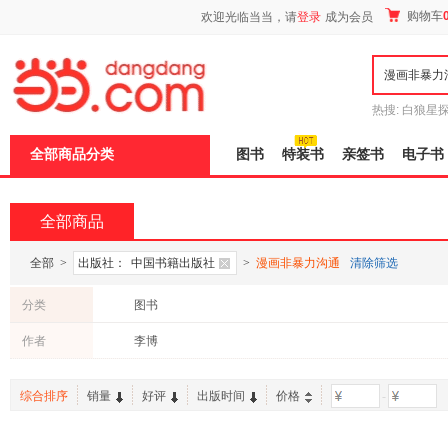
新
购物车
欢迎光临当当，请
登录
成为会员
窗
口
打
开
无
障
热搜:
白狼星
碍
师3
重建秦
说
全部商品分类
图书
特装书
亲签书
电子书
明
页
面,
按
全部商品
Ctrl
加
波
全部
>
出版社：
中国书籍出版社
>
漫画非暴力沟通
清除筛选
浪
键
分类
图书
打
开
作者
李博
导
盲
模
综合排序
销量
好评
出版时间
价格
-
式