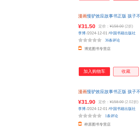
漫画
慢驴效应故事书正版 孩子不
彩虹屁轻松夸出内驱力如何正面
¥31.50
定价：
¥158.00
(2折)
假一罚十
李博
/2024-12-01
/
中国书籍出版社
36条评论
博览图书专营店
加入购物车
收藏
漫画
慢驴效应故事书正版 孩子不
彩虹屁轻松夸出内驱力如何正面
¥31.90
定价：
¥158.00
(2.02折)
李博
/2024-12-01
/
中国书籍出版社
1条评论
梓原图书专营店