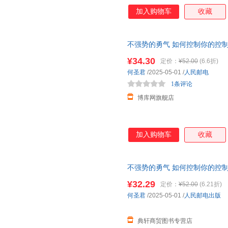
加入购物车
收藏
不强势的勇气 如何控制你的控
面管教
非暴力沟通
团购优惠，
¥34.30
定价：
¥52.00
(6.6折)
何圣君
/2025-05-01
/
人民邮电
1条评论
博库网旗舰店
加入购物车
收藏
不强势的勇气 如何控制你的控
正面管教
非暴力沟通
育儿书籍
¥32.29
定价：
¥52.00
(6.21折)
何圣君
/2025-05-01
/
人民邮电出版
典轩商贸图书专营店