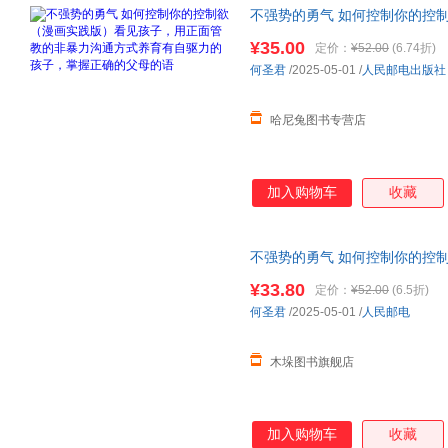
不强势的勇气 如何控制你的控
非暴力沟通
方式养育有自驱力的
¥35.00
定价：
¥52.00
(6.74折)
发票
何圣君
/2025-05-01
/
人民邮电出版社
哈尼兔图书专营店
加入购物车
收藏
不强势的勇气 如何控制你的控
面管教
非暴力沟通
新华正版 团
¥33.80
定价：
¥52.00
(6.5折)
何圣君
/2025-05-01
/
人民邮电
木垛图书旗舰店
加入购物车
收藏