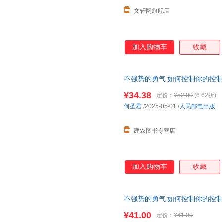
文轩网旗舰店
加入购物车
收藏
不强势的勇气 如何控制你的控
正面管教
非暴力沟通
育儿书籍F
¥34.38
定价：
¥52.00
(6.62折)
何圣君
/2025-05-01
/
人民邮电出版
建农图书专营店
加入购物车
收藏
不强势的勇气 如何控制你的控制
教
非暴力沟通
¥41.00
定价：
¥41.00