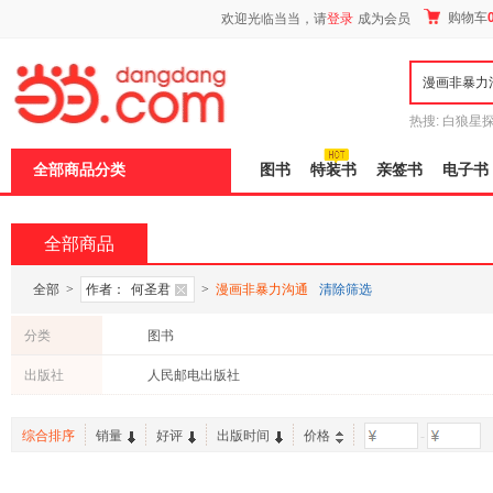
新
购物车
欢迎光临当当，请
登录
成为会员
窗
口
打
开
无
障
热搜:
白狼星
碍
师3
重建秦
说
全部商品分类
图书
特装书
亲签书
电子书
明
页
面,
按
全部商品
Ctrl
加
波
全部
>
作者：
何圣君
>
漫画非暴力沟通
清除筛选
浪
键
分类
图书
打
开
出版社
人民邮电出版社
导
盲
模
综合排序
销量
好评
出版时间
价格
-
式