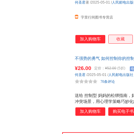
何圣君
著
/2025-05-01
/
人民邮电出版
字里行间图书专营店
加入购物车
收藏
不强势的勇气 如何控制你的控
非暴力沟通方式养育有自驱力的
¥26.00
定价：
¥52.00
(5折)
把握边界感，帮助男孩女孩成长
何圣君
/2025-05-01
/
人民邮电出版社
70条评论
送给 控制型 妈妈的松绑指南，
冲突场景，用心理学策略巧妙化
行为方方面面。解放自己，唤醒孩
加入购物车
购买电子书
让父母头疼的高频育儿冲突场景
体策略。 2.漫画图解！ 更好
教。 3.行动指导！ 易上手 
长拿来即用！