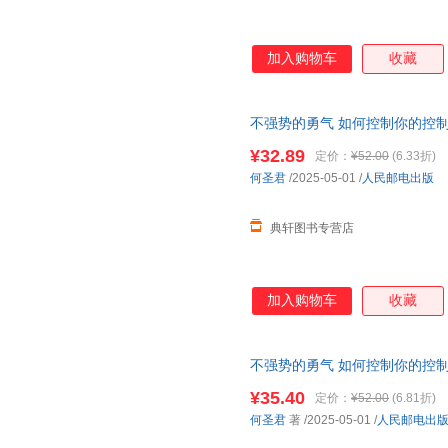
加入购物车
收藏
不强势的勇气 如何控制你的控
正面管教
非暴力沟通
育儿书籍 
¥32.89
定价：
¥52.00
(6.33折)
何圣君
/2025-05-01
/
人民邮电出版
典轩图书专营店
加入购物车
收藏
不强势的勇气 如何控制你的控
面管教
非暴力沟通
育儿书籍 新
¥35.40
定价：
¥52.00
(6.81折)
达，团购优惠咨询在线客服！
何圣君
著
/2025-05-01
/
人民邮电出